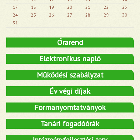
17
18
19
20
21
22
23
24
25
26
27
28
29
30
31
Órarend
Elektronikus napló
Működési szabályzat
Év végi díjak
Formanyomtatványok
Tanári fogadóórák
Intézményfejlesztési terv