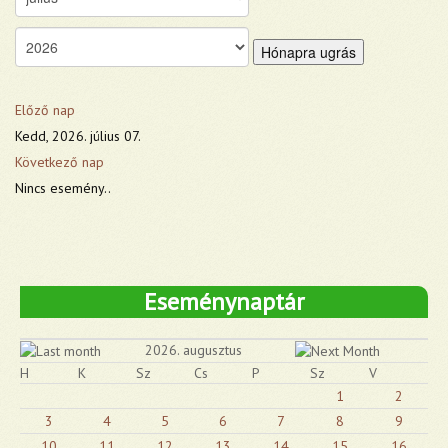
Hónapra ugrás
Előző nap
Kedd, 2026. július 07.
Következő nap
Nincs esemény..
Eseménynaptár
2026. augusztus
H
K
Sz
Cs
P
Sz
V
1
2
3
4
5
6
7
8
9
10
11
12
13
14
15
16