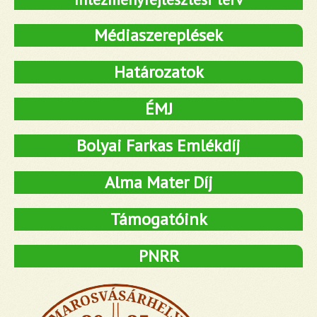
Médiaszereplések
Határozatok
ÉMJ
Bolyai Farkas Emlékdíj
Alma Mater Díj
Támogatóink
PNRR