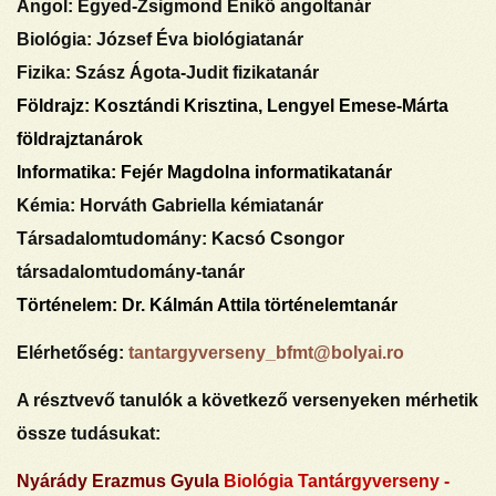
Angol
: Egyed-Zsigmond Enikő angoltanár
Biológia:
József Éva biológiatanár
Fizika:
Szász Ágota-Judit fizikatanár
Földrajz:
Kosztándi Krisztina, Lengyel Emese-Márta
földrajztanárok
Informatika:
Fejér Magdolna informatikatanár
Kémia:
Horváth Gabriella kémiatanár
Társadalomtudomány:
Kacsó Csongor
társadalomtudomány-tanár
Történelem:
Dr. Kálmán Attila történelemtanár
Elérhetőség:
tantargyverseny_bfmt@bolyai.ro
A résztvevő tanulók a következő versenyeken mérhetik
össze tudásukat:
Nyárády Erazmus Gyula
Biológia Tantárgyverseny -