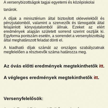
A versenybizottságok tagjai egyetemi és középiskolai
tanárok.
A díjak a minisztérium által biztosított oklevelekből és
pénzjutalomból, valamint a szervezők és támogatók által
felajánlott könyvjutalomból állnak. Ezeket az elért
eredmények alapján született sorrend szerint osztják ki.
Egyforma pontszám esetén, a sorrendet a versenybizottság
által meghatározott feladat dönti el.
A kiadható díjak számát az országos szabályzatnak
megfelelően a résztvevők száma határozza meg.
Az óvás előtti eredmények megtekinthetők
itt
.
A végleges eredmények megtekinthetők
itt
.
Versenyfelelősök
: