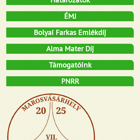
ÉMJ
Bolyai Farkas Emlékdíj
Alma Mater Díj
Támogatóink
PNRR