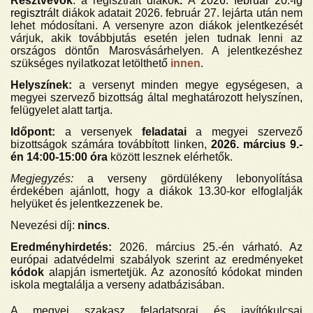
Résztvevők
: a regisztrált diákok
.
A
2026. február 20.-ig
regisztrál
t diákok adatait 2026. február 27. lejárta után nem
lehet módosítani. A versenyre azon diákok jelentkezését
várjuk, akik továbbjutás esetén jelen tudnak lenni az
országos döntőn Marosvásárhelyen. A jelentkezéshez
szükséges nyilatkozat letölthető
innen
.
Helyszínek:
a versenyt minden megye egységesen, a
megyei szervező bizottság által meghatározott helyszínen,
felügyelet alatt tartja.
Időpont:
a versenyek
feladatai
a megyei szervező
bizottságok számára továbbított linken,
2026. március 9.-
én
14:00-15:00 óra
között lesznek elérhetők.
Megjegyzés:
a
verseny gördülékeny lebonyolítása
érdekében ajánlott, hogy a diákok 13.30-kor elfoglalják
helyüket és jelentkezzenek be.
Nevezési díj:
nincs
.
Eredményhirdetés:
2026. március 25.-én várható. Az
európai adatvédelmi szabályok szerint az eredményeket
kódok
alapján ismertetjük. Az azonosító kódokat minden
iskola megtalálja a verseny adatbázisában.
A megyei szakasz feladatsorai és javítókulcsai