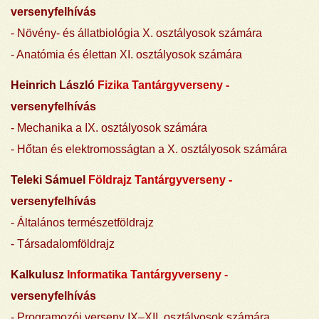
versenyfelhívás
- Növény- és állatbiológia X. osztályosok számára
- Anatómia és élettan XI. osztályosok számára
Heinrich László
Fizika Tantárgyverseny -
versenyfelhívás
- Mechanika a IX. osztályosok számára
- Hőtan és elektromosságtan a X. osztályosok számára
Teleki Sámuel
Földrajz Tantárgyverseny -
versenyfelhívás
- Általános természetföldrajz
- Társadalomföldrajz
Kalkulusz
Informatika Tantárgyverseny
-
versenyfelhívás
-
Programozói verseny IX–XII. osztályosok számára