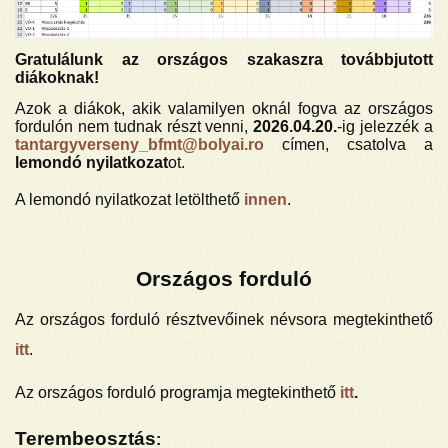
Gratulálunk az országos szakaszra továbbjutott
diákoknak!
Azok a diákok, akik valamilyen oknál fogva az országos
fordulón nem tudnak részt venni,
2026.04.20.
-ig jelezzék a
tantargyverseny_bfmt@bolyai.ro
címen, csatolva a
lemondó nyilatkozat
ot.
A lemondó nyilatkozat letölthető
innen
.
Országos forduló
Az országos forduló résztvevőinek névsora megtekinthető
itt
.
Az országos forduló programja megtekinthető
itt
.
Terembeosztás
: