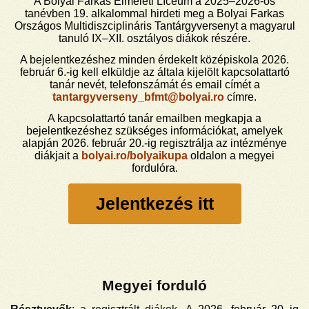
A Bolyai Farkas Elméleti Líceum a 2025–2026-os
tanévben 19. alkalommal hirdeti meg a Bolyai Farkas
Országos Multidiszciplináris Tantárgyversenyt a magyarul
tanuló IX–XII. osztályos diákok részére.
A bejelentkezéshez minden érdekelt középiskola 2026.
február 6.-ig kell elküldje az általa kijelölt kapcsolattartó
tanár nevét, telefonszámát és email címét a
tantargyverseny_bfmt@bolyai.ro
címre.
A kapcsolattartó tanár emailben megkapja a
bejelentkezéshez szükséges információkat, amelyek
alapján 2026. február 20.-ig regisztrálja az intézménye
diákjait a
bolyai.ro/bolyaikupa
oldalon a megyei
fordulóra.
Jelentkezés itt
Megyei forduló