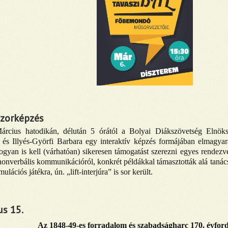
zorképzés
árcius hatodikán, délután 5 órától a Bolyai Diákszövetség Elnöksé
 és Illyés-Györfi Barbara egy interaktív képzés formájában elmagya
gyan is kell (várhatóan) sikeresen támogatást szerezni egyes rendezv
nonverbális kommunikációról, konkrét példákkal támasztották alá tanác
ulációs játékra, ún. „lift-interjúra” is sor került.
us 15.
Az 1848-49-es forradalom és szabadságharc 170. évfor