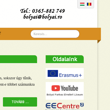
Tel.: 0365-882 749
bolyai@bolyai.ro
Search
T
...
Oldalaink
, sokszor úgy tűnik,
lent-e többet számunkra
TOVÁBB ...