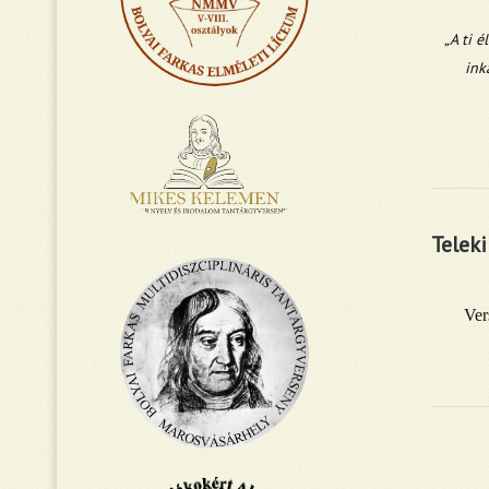
„A ti 
ink
Teleki
Ver