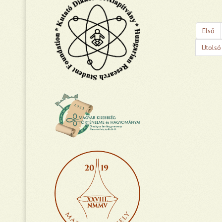
Első
Utolsó