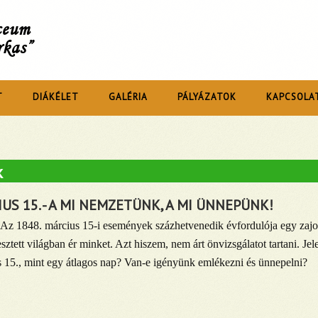
íceum
rkas”
T
DIÁKÉLET
GALÉRIA
PÁLYÁZATOK
KAPCSOLA
k
US 15. - A MI NEMZETÜNK, A MI ÜNNEPÜNK!
Az 1848. március 15-i események százhetvenedik évfordulója egy zajos
vesztett világban ér minket. Azt hiszem, nem árt önvizsgálatot tartani. Je
 15., mint egy átlagos nap? Van-e igényünk emlékezni és ünnepelni?