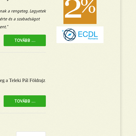
dnak a rengeteg. Legyetek
 érte és a szabadságot
ent.”
TOVÁBB ...
g a Teleki Pál Földrajz
TOVÁBB ...