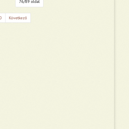
76/89 oldal
0
Következő