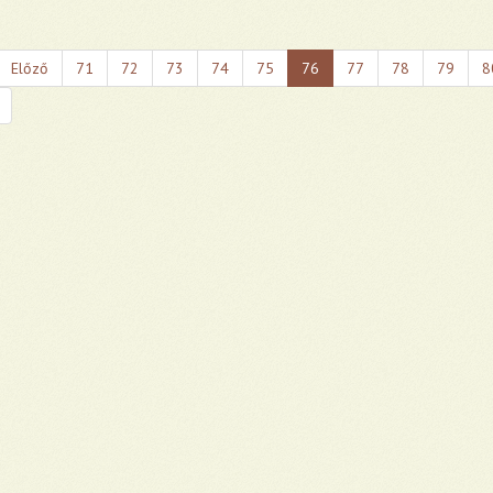
Előző
71
72
73
74
75
76
77
78
79
8