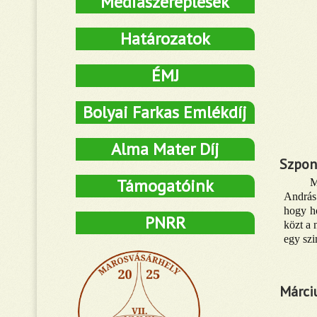
Médiaszereplések
Határozatok
ÉMJ
Bolyai Farkas Emlékdíj
Alma Mater Díj
Szpon
Támogatóink
M
András
hogy ho
PNRR
közt a 
egy szim
Márci