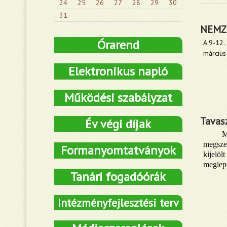
24
25
26
27
28
29
30
31
NEMZ
Órarend
A 9-12.
március
Elektronikus napló
Működési szabályzat
Tavas
Év végi díjak
M
megszer
Formanyomtatványok
kijelö
meglepe
Tanári fogadóórák
Intézményfejlesztési terv