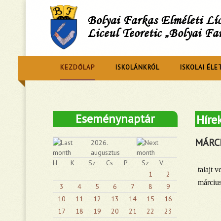
Bolyai Farkas Elméleti L
Liceul Teoretic „Bolyai Fa
KEZDŐLAP
ISKOLÁNKRÓL
ISKOLAI ÉLE
Eseménynaptár
Híre
MÁRCI
2026.
augusztus
H
K
Sz
Cs
P
Sz
V
talajt 
1
2
március
3
4
5
6
7
8
9
10
11
12
13
14
15
16
17
18
19
20
21
22
23