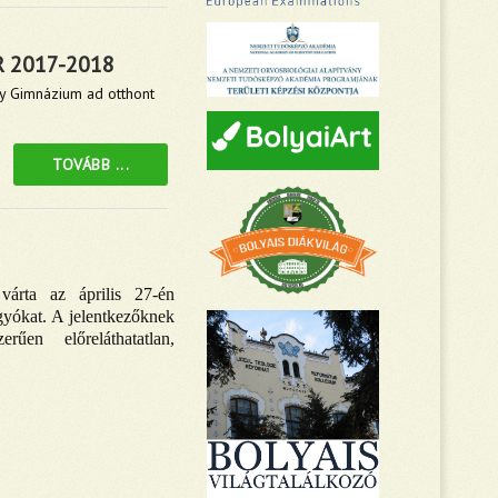
 2017-2018
y Gimnázium ad otthont
TOVÁBB ...
árta az április 27-én
gyókat. A jelentkezőknek
rűen előreláthatatlan,