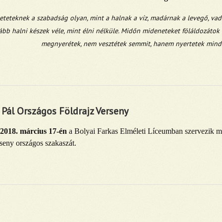
életeteknek a szabadság olyan, mint a halnak a víz, madárnak a levegő, va
ább halni készek véle, mint élni nélküle. Midőn mideneteket föláldozátok
megnyerétek, nem vesztétek semmit, hanem nyertetek mind
 Pál Országos Földrajz Verseny
2018. március 17-én
a Bolyai Farkas Elméleti Líceumban szervezik me
seny országos szakaszát.