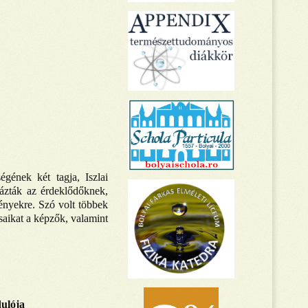
gének két tagja, Iszlai
rázták az érdeklődőknek,
ényekre. Szó volt többek
saikat a képzők, valamint
dulója