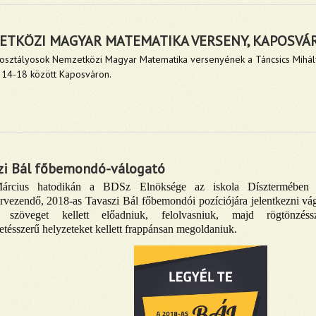
ETKÖZI MAGYAR MATEMATIKA VERSENY, KAPOSVÁR
 osztályosok Nemzetközi Magyar Matematika versenyének a Táncsics Mihál
 14-18 között Kaposváron.
zi Bál főbemondó-válogató
árcius hatodikán a BDSz Elnöksége az iskola Dísztermében v
vezendő, 2018-as Tavaszi Bál főbemondói pozíciójára jelentkezni vá
lt szöveget kellett előadniuk, felolvasniuk, majd rögtönzéssze
tésszerű helyzeteket kellett frappánsan megoldaniuk.