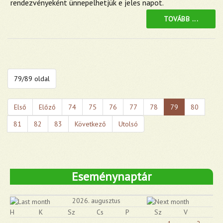
rendezvényeként ünnepelhetjük e jeles napot.
TOVÁBB ...
79/89 oldal
Első
Előző
74
75
76
77
78
79
80
81
82
83
Következő
Utolsó
Eseménynaptár
2026. augusztus
H
K
Sz
Cs
P
Sz
V