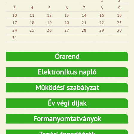
1
2
3
4
5
6
7
8
9
10
11
12
13
14
15
16
17
18
19
20
21
22
23
24
25
26
27
28
29
30
31
Órarend
Elektronikus napló
Működési szabályzat
Év végi díjak
Formanyomtatványok