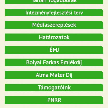
Tanári fogadóórák
Intézményfejlesztési terv
Médiaszereplések
Határozatok
ÉMJ
Bolyai Farkas Emlékdíj
Alma Mater Díj
Támogatóink
PNRR