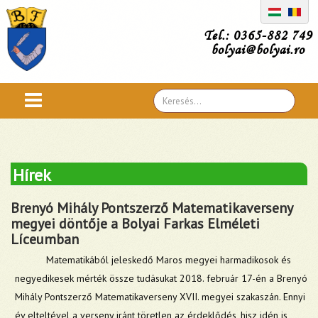
Tel.: 0365-882 749
bolyai@bolyai.ro
Search
...
Hírek
Brenyó Mihály Pontszerző Matematikaverseny
megyei döntője a Bolyai Farkas Elméleti
Líceumban
Matematikából jeleskedő Maros megyei harmadikosok és
negyedikesek mérték össze tudásukat 2018. február 17-én a Brenyó
Mihály Pontszerző Matematikaverseny XVII. megyei szakaszán. Ennyi
év elteltével a verseny iránt töretlen az érdeklődés, hisz idén is