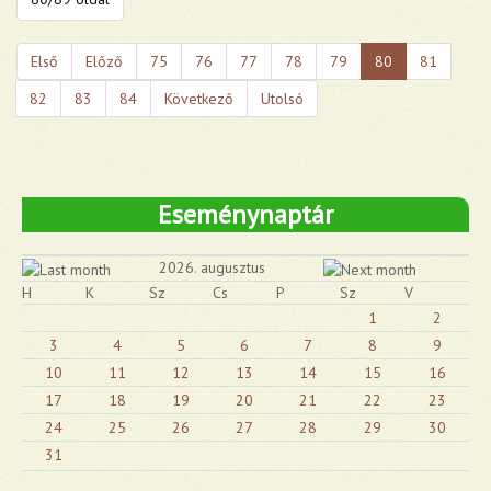
Első
Előző
75
76
77
78
79
80
81
82
83
84
Következő
Utolsó
Eseménynaptár
2026. augusztus
H
K
Sz
Cs
P
Sz
V
1
2
3
4
5
6
7
8
9
10
11
12
13
14
15
16
17
18
19
20
21
22
23
24
25
26
27
28
29
30
31