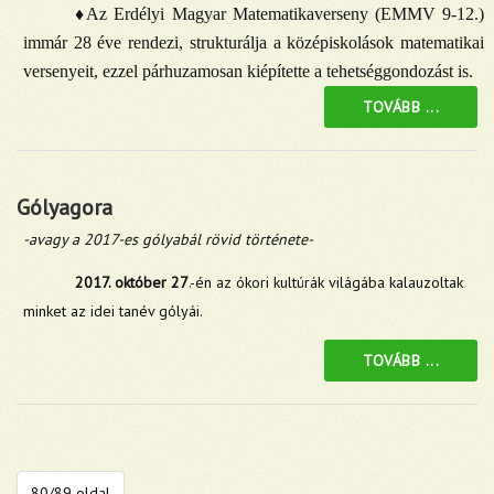
♦Az Erdélyi Magyar Matematikaverseny (EMMV 9-12.)
immár 28 éve rendezi, strukturálja a középiskolások matematikai
versenyeit, ezzel párhuzamosan kiépítette a tehetséggondozást is.
TOVÁBB ...
Gólyagora
-avagy a 2017-es gólyabál rövid története-
2017. október 27
.-én az ókori kultúrák világába kalauzoltak
minket az idei tanév gólyái.
TOVÁBB ...
80/89 oldal