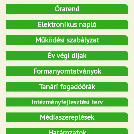
Órarend
Elektronikus napló
Működési szabályzat
Év végi díjak
Formanyomtatványok
Tanári fogadóórák
Intézményfejlesztési terv
Médiaszereplések
Határozatok