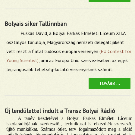
Bolyais siker Tallinnban
Puskás Dávid, a Bolyai Farkas Elméleti Líceum XII.A
osztályos tanulója, Magyarország nemzeti delegáltjaként
vett részt a fiatal tudósok európai versenyén
(EU Contest for
Young Scientist)
, ami az Európa Unió szervezésében az egyik
legrangosabb tehetség-kutató versenyeknek számít.
TOVÁBB ...
Új lendülettel indult a Transz Bolyai Rádió
A tanév kezdetével a Bolyai Farkas Elméleti Líceum
iskolarádiójának szerkesztői, technikusai is elkezdték szervező,
újító munkáikat. Számos ötlet, terv fogalmazódott meg a rádió
működésének újragondolásával kapcsolatosan, és ezeket el is