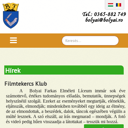
Tel.: 0365-882 749
bolyai@bolyai.ro
Search
...
Hírek
Filmtekercs Klub
A Bolyai Farkas Elméleti Líceum immár sok éve
számottevő, értékes tudományos előadás, bemutatók, ünnepségek
helyszínéül szolgál. Ezeket az eseményeket megtartják, eléneklik,
eljátsszák, elmondják; mindenkiben továbbél egy ideig az élmény,
de az elmondottak, a beszédek, dalok, táncok egészében végülis a
múlté lesznek. A szó elszáll, az írás megmarad – mondják. A fotó
és videó pedig hűen visszaadja a látottakat – tesszük mi hozzá.