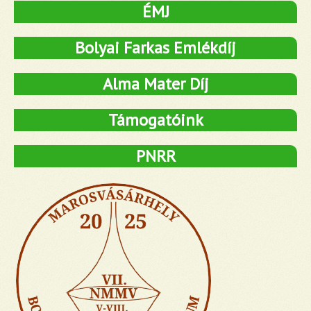
ÉMJ
Bolyai Farkas Emlékdíj
Alma Mater Díj
Támogatóink
PNRR