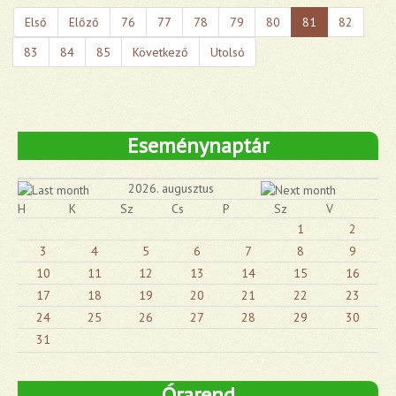
Első
Előző
76
77
78
79
80
81
82
83
84
85
Következő
Utolsó
Eseménynaptár
2026. augusztus
H
K
Sz
Cs
P
Sz
V
1
2
3
4
5
6
7
8
9
10
11
12
13
14
15
16
17
18
19
20
21
22
23
24
25
26
27
28
29
30
31
Órarend