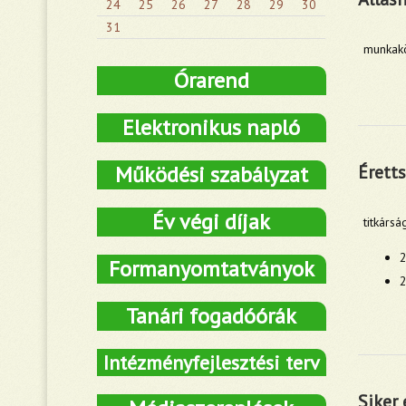
24
25
26
27
28
29
30
31
munkakö
Órarend
Elektronikus napló
Működési szabályzat
Éretts
Év végi díjak
titkárs
2
Formanyomtatványok
2
Tanári fogadóórák
Intézményfejlesztési terv
Siker 