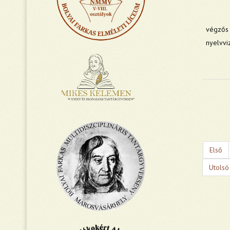
végző
nyelvvi
Első
Utolsó