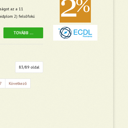
úságot az a 11
chidplom 2) felsőfokú
TOVÁBB ...
83/89 oldal
7
Következő