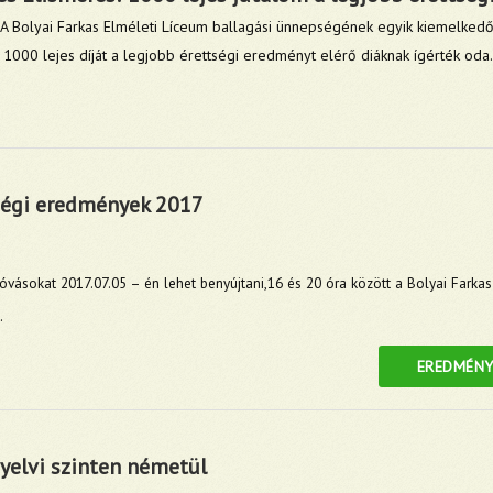
A Bolyai Farkas Elméleti Líceum ballagási ünnepségének egyik kiemelkedő r
000 lejes díját a legjobb érettségi eredményt elérő diáknak ígérték oda.
ségi eredmények 2017
ásokat 2017.07.05 – én lehet benyújtani,16 és 20 óra között a Bolyai Farkas
.
EREDMÉNY
yelvi szinten németül