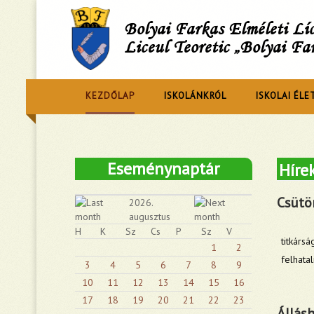
Bolyai Farkas Elméleti L
Liceul Teoretic „Bolyai Fa
KEZDŐLAP
ISKOLÁNKRÓL
ISKOLAI ÉLE
Eseménynaptár
Híre
Csütör
2026.
augusztus
H
K
Sz
Cs
P
Sz
V
titkárs
1
2
felhata
3
4
5
6
7
8
9
10
11
12
13
14
15
16
17
18
19
20
21
22
23
Állásh