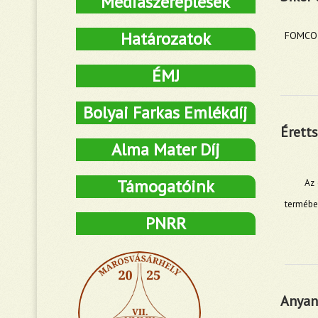
Médiaszereplések
Határozatok
FOMCO 1
ÉMJ
Bolyai Farkas Emlékdíj
Érett
Alma Mater Díj
Támogatóink
Az óv
termébe
PNRR
Anyan