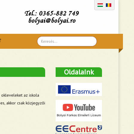
Tel.: 0365-882 749
bolyai@bolyai.ro
Search
T
...
Oldalaink
 okleveleket az iskola
es, akkor csak közjegyzői