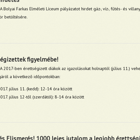
A Bolyai Farkas Elméleti Líceum pályázatot hirdet gáz-, víz-, fűtés- és villa
r betöltésére.
égizettek figyelmébe!
A 2017-ben érettségizett diákok az igazolásokat holnaptól (július 11.) vehet
ágáról a következő időpontokban:
017. július 11. (kedd): 12-14 óra között
017. július 12-től (szerdától): 8-14 óra között
és Elismerés! 1000 lejes jutalom a legjobb érettség