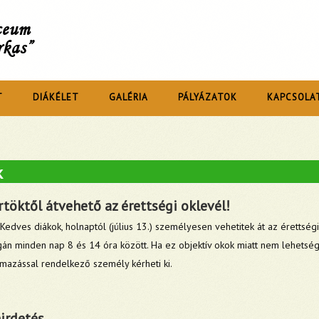
íceum
rkas”
T
DIÁKÉLET
GALÉRIA
PÁLYÁZATOK
KAPCSOLA
k
töktől átvehető az érettségi oklevél!
Kedves diákok, holnaptól (július 13.) személyesen vehetitek át az érettségi
ágán minden nap 8 és 14 óra között. Ha ez objektív okok miatt nem lehetség
lmazással rendelkező személy kérheti ki.
irdetés