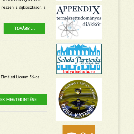
észén, a díjkiosztáson, a
TOVÁBB ...
 Elméleti Líceum 36-os
EK MEGTEKINTÉSE