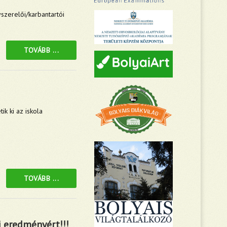
nyszerelői/karbantartói
TOVÁBB ...
ik ki az iskola
TOVÁBB ...
i eredményért!!!