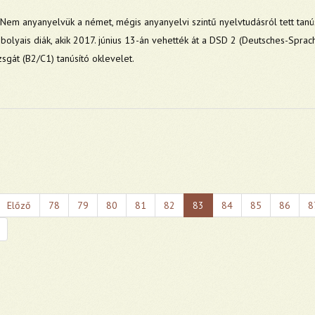
Nem anyanyelvük a német, mégis anyanyelvi szintű nyelvtudásról
tett tan
s
bolyais
diák, akik 2017. június 13-án vehették át a DSD 2 (Deutsches-Spra
zsgát (B2/C1) tanúsító oklevelet.
Előző
78
79
80
81
82
83
84
85
86
8