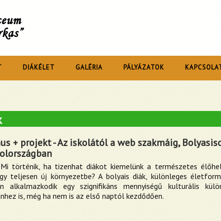
íceum
rkas”
T
DIÁKÉLET
GALÉRIA
PÁLYÁZATOK
KAPCSOLA
k
s + projekt - Az iskolától a web szakmáig, Bolyasis
olországban
Mi történik, ha tizenhat diákot kiemelünk a természetes élőhel
gy teljesen új környezetbe? A bolyais diák, különleges életform
n alkalmazkodik egy szignifikáns mennyiségű kulturális külö
ínhez is, még ha nem is az első naptól kezdődően.