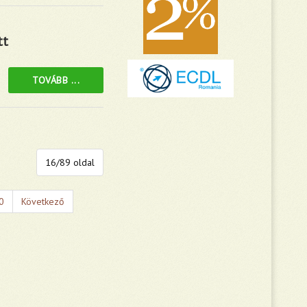
tt
TOVÁBB ...
16/89 oldal
0
Következő