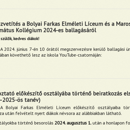
zvetítés a Bolyai Farkas Elméleti Líceum és a Maro
mátus Kollégium 2024-es ballagásáról
 szülők, kedves diákok!
A 2024. június 7-én 10 órától megszervezésre kerülő ballagási 
ában követhető lesz az iskola YouTube-csatornáján:
ztató előkészítő osztályába történő beiratkozás el
–2025-ös tanév)
A Bolyai Farkas Elméleti Líceum előkészítő osztályaiba tör
za után felvételt nyert diákok névsora az alábbiakban látható.
tályokba történő besorolás
2024. augusztus 1.
után a honlapon fo