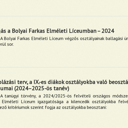
gás a Bolyai Farkas Elméleti Líceumban – 2024
A Bolyai Farkas Elméleti Líceum végzős osztályainak ballagási 
rül sor.
lázási terv, a IX.-es diákok osztályokba való beoszt
riumai (2024–2025-ös tanév)
A tanügyi törvény, a 2024/2025-ös felvételi országos módsze
 Elméleti Líceum igazgatósága a kilencedik osztályokba felvé
ező kritériumok szerint fogja az osztályokba beosztani: