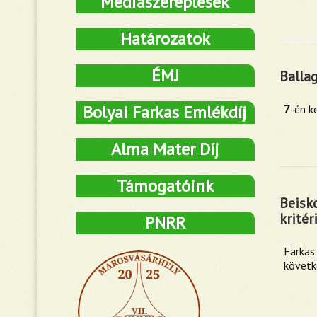
Médiaszereplések
Határozatok
ÉMJ
Balla
Bolyai Farkas Emlékdíj
7
-én ke
Alma Mater Díj
Támogatóink
Beisko
krité
PNRR
Farkas
követk