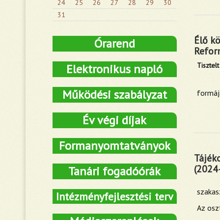
24
25
26
27
28
29
30
31
Élő kö
Órarend
Refor
Tisztelt
Elektronikus napló
Működési szabályzat
formáj
Év végi díjak
Formanyomtatványok
Tájéko
(2024
Tanári fogadóórák
szakas
Intézményfejlesztési terv
Az osz