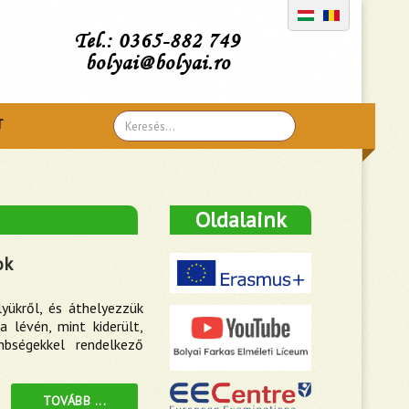
Tel.: 0365-882 749
bolyai@bolyai.ro
Search
T
...
Oldalaink
ok
yükről, és áthelyezzük
a lévén, mint kiderült,
nbségekkel rendelkező
TOVÁBB ...