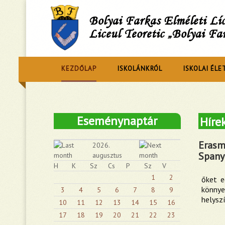
Bolyai Farkas Elméleti L
Liceul Teoretic „Bolyai Fa
KEZDŐLAP
ISKOLÁNKRÓL
ISKOLAI ÉLE
Eseménynaptár
Híre
Erasmu
2026.
Spany
augusztus
H
K
Sz
Cs
P
Sz
V
1
2
őket e
könnye
3
4
5
6
7
8
9
helysz
10
11
12
13
14
15
16
17
18
19
20
21
22
23