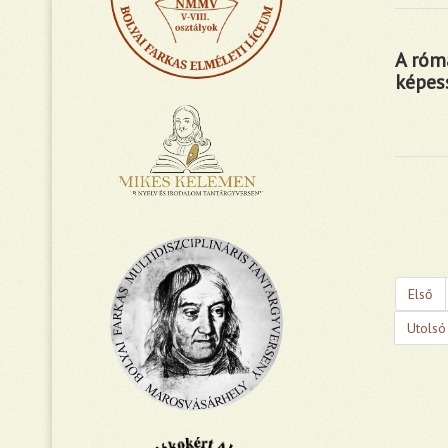
A róma
képes
Első
Utolsó