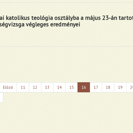
i katolikus teológia osztályba a május 23-án tarto
ségvizsga végleges eredményei
Előző
11
12
13
14
15
16
17
18
19
2