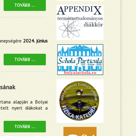
TOVÁBB ...
ünnepségére
2024. június
TOVÁBB ...
ásának
rtana alapján a Bolyai
telt nyert diákokat a
TOVÁBB ...