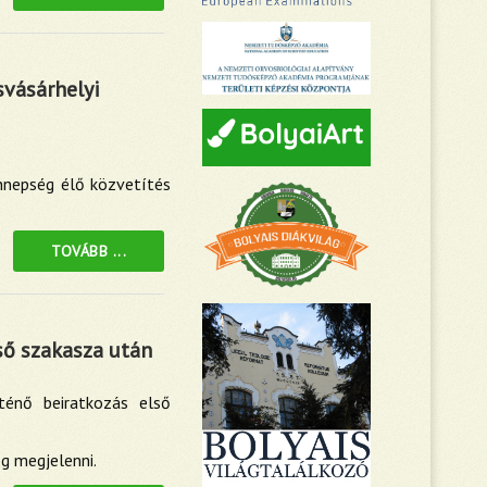
svásárhelyi
ünnepség élő közvetítés
TOVÁBB ...
ső szakasza után
ténő beiratkozás első
g megjelenni.