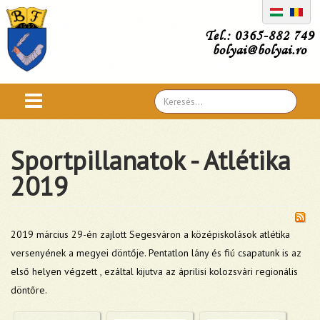
Tel.: 0365-882 749
bolyai@bolyai.ro
Search
...
Sportpillanatok - Atlétika
2019
2019 március 29-én zajlott Segesváron a középiskolások atlétika
versenyének a megyei döntője. Pentatlon lány és fiú csapatunk is az
első helyen végzett , ezáltal kijutva az áprilisi kolozsvári regionális
döntőre.