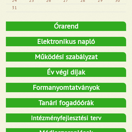
24
25
26
27
28
29
30
31
Órarend
Elektronikus napló
Működési szabályzat
Év végi díjak
Formanyomtatványok
Tanári fogadóórák
Intézményfejlesztési terv