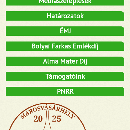
Médiaszereplések
Határozatok
ÉMJ
Bolyai Farkas Emlékdíj
Alma Mater Díj
Támogatóink
PNRR