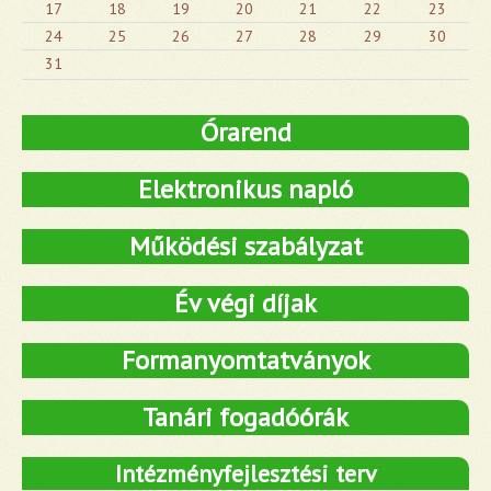
17
18
19
20
21
22
23
24
25
26
27
28
29
30
31
Órarend
Elektronikus napló
Működési szabályzat
Év végi díjak
Formanyomtatványok
Tanári fogadóórák
Intézményfejlesztési terv