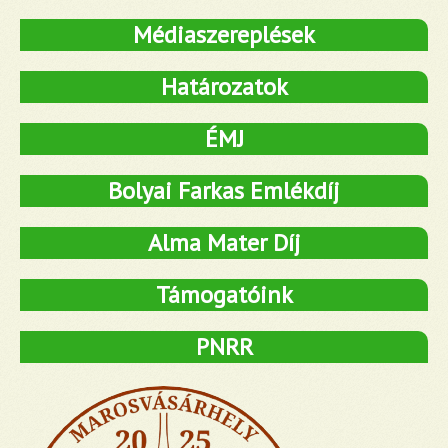
Médiaszereplések
Határozatok
ÉMJ
Bolyai Farkas Emlékdíj
Alma Mater Díj
Támogatóink
PNRR