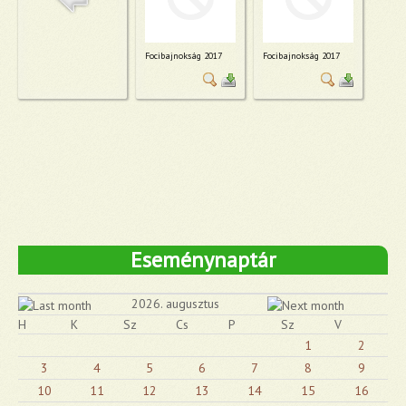
Focibajnokság 2017
Focibajnokság 2017
Eseménynaptár
2026. augusztus
H
K
Sz
Cs
P
Sz
V
1
2
3
4
5
6
7
8
9
10
11
12
13
14
15
16