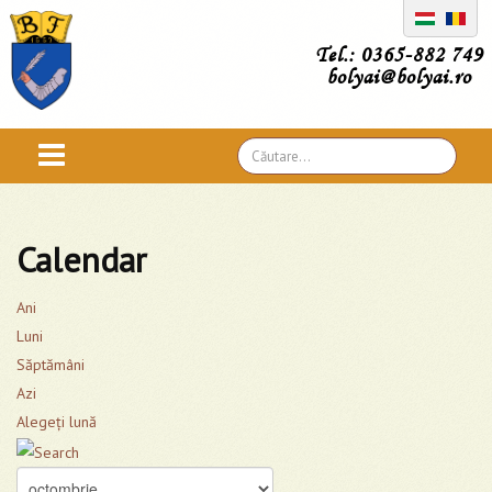
Tel.: 0365-882 749
bolyai@bolyai.ro
Căutare
...
Calendar
Ani
Luni
Săptămâni
Azi
Alegeţi lună