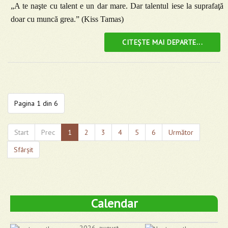
„A te naşte cu talent e un dar mare. Dar talentul iese la suprafaţă
doar cu muncă grea.” (Kiss Tamas)
CITEȘTE MAI DEPARTE...
Pagina 1 din 6
Start
Prec
1
2
3
4
5
6
Următor
Sfârșit
Calendar