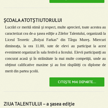
ȘCOALA ATOTȘTIUTORULUI
ș
Lucrări ce merită stimă
i respect, multe aprecieri, toate acestea au
ș
ț
caracterizat cea de-a
asea edi
ie a Zilelor Talentului, organizată la
ș
Liceul Teoretic „Bolyai Farkas” din Târgu Mure
. Miercuri
ț
diminea
a, la ora 11.00, sute de elevi au participat la acest
ț
eveniment organizat în sala festivă a liceului. Elevii participan
i au
ș
concurat acasă
i în străinătate la mai multe competiţii, unde au
ț
ș
ț
ob
inut calificative maxime
i au fost răsplăti
i cu diplome de
ș
merit din partea
colii.
CITEȘTE MAI DEPARTE...
ZIUA TALENTULUI – a şasea ediţie