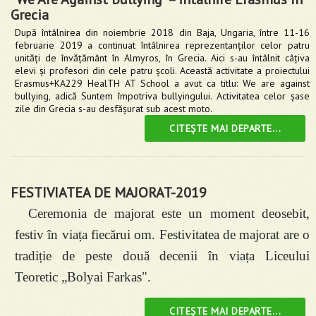
Grecia
După întâlnirea din noiembrie 2018 din Baja, Ungaria, între 11-16
februarie 2019 a continuat întâlnirea reprezentanților celor patru
unități de învățământ în Almyros, în Grecia. Aici s-au întâlnit câțiva
elevi și profesori din cele patru școli. Această activitate a proiectului
Erasmus+KA229 HealTH AT School a avut ca titlu: We are against
bullying, adică Suntem împotriva bullyingului. Activitatea celor șase
zile din Grecia s-au desfășurat sub acest moto.
CITEȘTE MAI DEPARTE...
FESTIVIATEA DE MAJORAT-2019
Ceremonia de majorat este un moment deosebit,
festiv în viața fiecărui om. Festivitatea de majorat are o
tradiție de peste două decenii în viața Liceului
Teoretic
„
Bolyai Farkas".
CITEȘTE MAI DEPARTE...