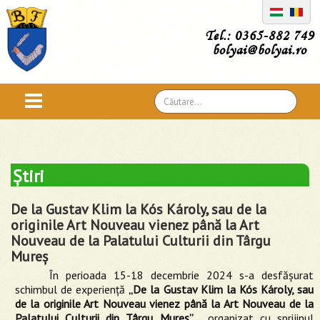
Tel.: 0365-882 749
bolyai@bolyai.ro
Căutare
...
Știri
De la Gustav Klim la Kós Károly, sau de la
originile Art Nouveau vienez până la Art
Nouveau de la Palatului Culturii din Târgu
Mureş
În perioada 15-18 decembrie 2024 s-a desfășurat
schimbul de experiență
„De la Gustav Klim la Kós Károly, sau
de la originile Art Nouveau vienez până la Art Nouveau de la
Palatului Culturii din Târgu Mureş”
, organizat cu sprijinul