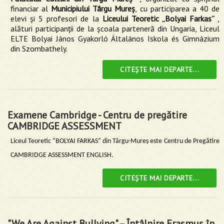
financiar al
Municipiului Târgu Mureș
, cu participarea a 40 de
elevi și 5 profesori de la
Liceului Teoretic „Bolyai Farkas”
,
alături participanții de la şcoala parteneră din Ungaria, Liceul
ELTE Bolyai János Gyakorló Általános Iskola és Gimnázium
din Szombathely.
CITEȘTE MAI DEPARTE...
Examene Cambridge - Centru de pregătire
CAMBRIDGE ASSESSMENT
Liceul Teoretic “BOLYAI FARKAS” din Târgu-Mureș este
Centru de Pregătire
CAMBRIDGE ASSESSMENT ENGLISH.
CITEȘTE MAI DEPARTE...
"We Are Against Bullying" – Întâlnire Erasmus în