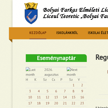
Bolyai Farkas Elméleti L
Liceul Teoretic „Bolyai Fa
KEZDŐLAP
ISKOLÁNKRÓL
ISKOLAI ÉLE
Regu
Eseménynaptár
2026.
augusztus
H
K
Sz
Cs
P
Sz
V
1
2
3
4
5
6
7
8
9
10
11
12
13
14
15
16
17
18
19
20
21
22
23
A böngés