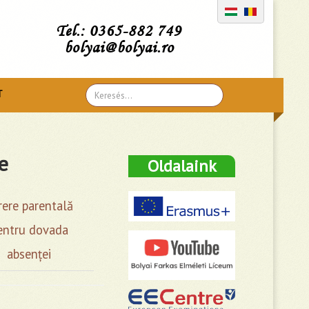
Tel.: 0365-882 749
bolyai@bolyai.ro
Search
T
...
e
Oldalaink
rere parentală
entru dovada
absenței