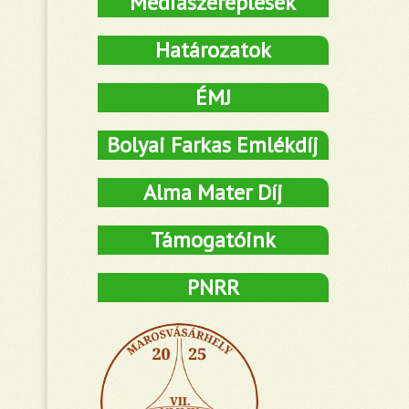
Médiaszereplések
Határozatok
ÉMJ
Bolyai Farkas Emlékdíj
Alma Mater Díj
Támogatóink
PNRR