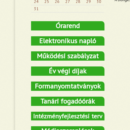
24
25
26
27
28
29
30
31
Órarend
Elektronikus napló
Működési szabályzat
Év végi díjak
Formanyomtatványok
Tanári fogadóórák
Intézményfejlesztési terv