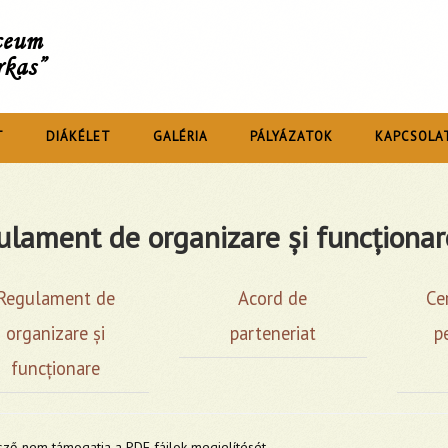
íceum
rkas”
T
DIÁKÉLET
GALÉRIA
PÁLYÁZATOK
KAPCSOLA
lament de organizare și funcționar
Regulament de
Acord de
Ce
organizare și
parteneriat
p
funcționare
ző nem támogatja a PDF fájlok megjelítését.