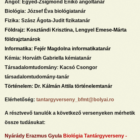
Angol
: Egyed-Zsigmond Enikő angoltanár
Biológia:
József Éva biológiatanár
Fizika:
Szász Ágota-Judit fizikatanár
Földrajz:
Kosztándi Krisztina, Lengyel Emese-Márta
földrajztanárok
Informatika:
Fejér Magdolna informatikatanár
Kémia:
Horváth Gabriella kémiatanár
Társadalomtudomány:
Kacsó Csongor
társadalomtudomány-tanár
Történelem:
Dr. Kálmán Attila történelemtanár
Elérhetőség:
tantargyverseny_bfmt@bolyai.ro
A résztvevő tanulók a következő versenyeken mérhetik
össze tudásukat:
Nyárády Erazmus Gyula
Biológia Tantárgyverseny -