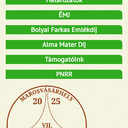
ÉMJ
Bolyai Farkas Emlékdíj
Alma Mater Díj
Támogatóink
PNRR