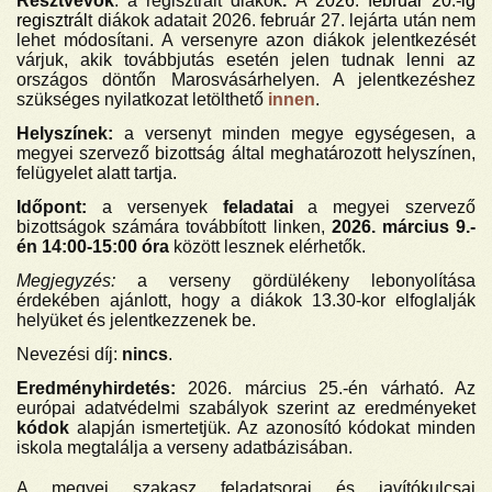
Résztvevők
: a regisztrált diákok
.
A
2026. február 20.-ig
regisztrál
t diákok adatait 2026. február 27. lejárta után nem
lehet módosítani. A versenyre azon diákok jelentkezését
várjuk, akik továbbjutás esetén jelen tudnak lenni az
országos döntőn Marosvásárhelyen. A jelentkezéshez
szükséges nyilatkozat letölthető
innen
.
Helyszínek:
a versenyt minden megye egységesen, a
megyei szervező bizottság által meghatározott helyszínen,
felügyelet alatt tartja.
Időpont:
a versenyek
feladatai
a megyei szervező
bizottságok számára továbbított linken,
2026. március 9.-
én
14:00-15:00 óra
között lesznek elérhetők.
Megjegyzés:
a
verseny gördülékeny lebonyolítása
érdekében ajánlott, hogy a diákok 13.30-kor elfoglalják
helyüket és jelentkezzenek be.
Nevezési díj:
nincs
.
Eredményhirdetés:
2026. március 25.-én várható. Az
európai adatvédelmi szabályok szerint az eredményeket
kódok
alapján ismertetjük. Az azonosító kódokat minden
iskola megtalálja a verseny adatbázisában.
A megyei szakasz feladatsorai és javítókulcsai