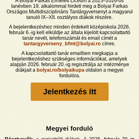
A Bolyai Farkas Elméleti Líceum a 2025–2026-os
tanévben 19. alkalommal hirdeti meg a Bolyai Farkas
Országos Multidiszciplináris Tantárgyversenyt a magyarul
tanuló IX–XII. osztályos diákok részére.
A bejelentkezéshez minden érdekelt középiskola 2026.
február 6.-ig kell elküldje az általa kijelölt kapcsolattartó
tanár nevét, telefonszámát és email címét a
tantargyverseny_bfmt@bolyai.ro
címre.
A kapcsolattartó tanár emailben megkapja a
bejelentkezéshez szükséges információkat, amelyek
alapján 2026. február 20.-ig regisztrálja az intézménye
diákjait a
bolyai.ro/bolyaikupa
oldalon a megyei
fordulóra.
Jelentkezés itt
Megyei forduló