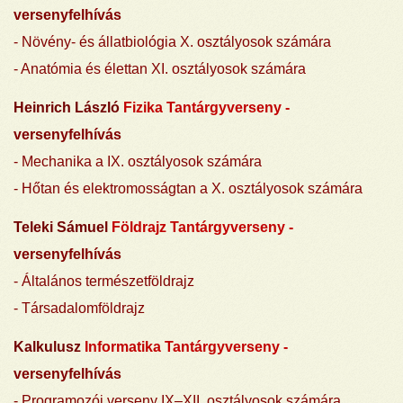
versenyfelhívás
- Növény- és állatbiológia X. osztályosok számára
- Anatómia és élettan XI. osztályosok számára
Heinrich László
Fizika Tantárgyverseny -
versenyfelhívás
- Mechanika a IX. osztályosok számára
- Hőtan és elektromosságtan a X. osztályosok számára
Teleki Sámuel
Földrajz Tantárgyverseny -
versenyfelhívás
- Általános természetföldrajz
- Társadalomföldrajz
Kalkulusz
Informatika Tantárgyverseny
-
versenyfelhívás
-
Programozói verseny IX–XII. osztályosok számára