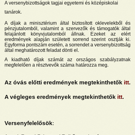
A versenybizottságok tagjai egyetemi és középiskolai
tanárok.
A díjak a minisztérium által biztosított oklevelekből és
pénzjutalomból, valamint a szervezők és támogatók által
felajánlott könyvjutalomból állnak. Ezeket az elért
eredmények alapján született sorrend szerint osztják ki.
Egyforma pontszám esetén, a sorrendet a versenybizottság
által meghatározott feladat dönti el.
A kiadható díjak számát az országos szabályzatnak
megfelelően a résztvevők száma határozza meg.
Az óvás előtti eredmények megtekinthetők
itt
.
A végleges eredmények megtekinthetők
itt
.
Versenyfelelősök
: