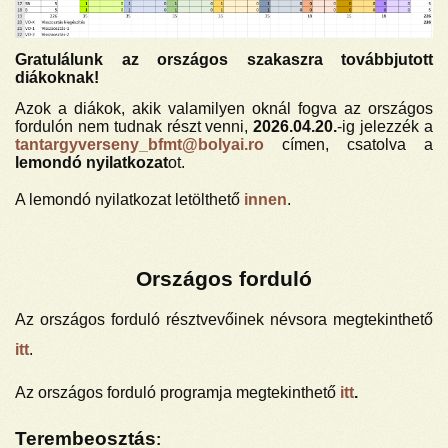
Gratulálunk az országos szakaszra továbbjutott
diákoknak!
Azok a diákok, akik valamilyen oknál fogva az országos
fordulón nem tudnak részt venni,
2026.04.20.
-ig jelezzék a
tantargyverseny_bfmt@bolyai.ro
címen, csatolva a
lemondó nyilatkozat
ot.
A lemondó nyilatkozat letölthető
innen
.
Országos forduló
Az országos forduló résztvevőinek névsora megtekinthető
itt
.
Az országos forduló programja megtekinthető
itt
.
Terembeosztás
: