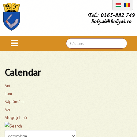
Tel.: 0365-882 749
bolyai@bolyai.ro
Căutare
...
Calendar
Ani
Luni
Săptămâni
Azi
Alegeţi lună