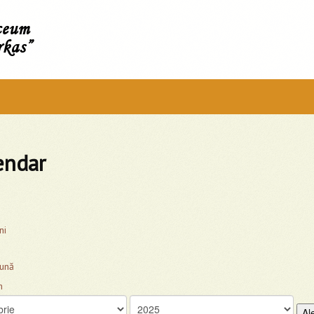
íceum
rkas”
endar
ni
lună
Al