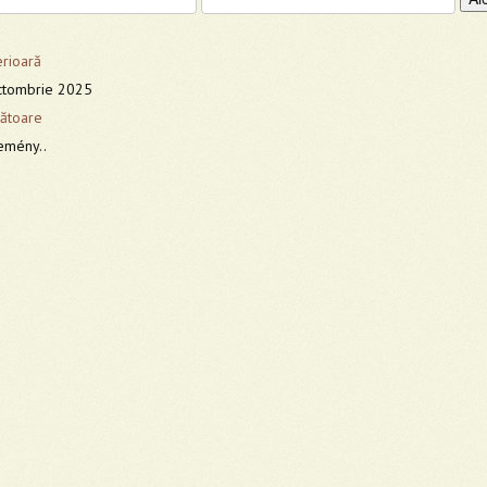
erioară
octombrie 2025
ătoare
emény..