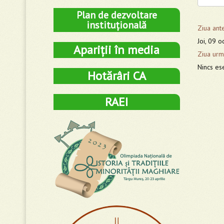
Plan de dezvoltare
instituțională
Ziua ant
Joi, 09 
Apariții în media
Ziua urm
Nincs es
Hotărâri CA
RAEI