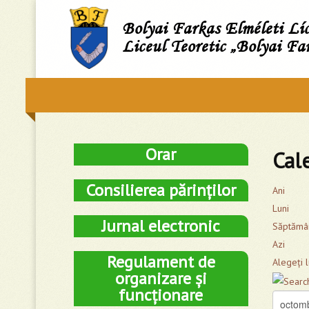
Bolyai Farkas Elméleti L
Liceul Teoretic „Bolyai Fa
Orar
Cal
Consilierea părinților
Ani
Luni
Jurnal electronic
Săptămâ
Azi
Regulament de
Alegeţi 
organizare și
funcționare