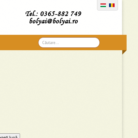
Tel.: 0365-882 749
bolyai@bolyai.ro
Căutare
...
egeţi lună