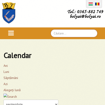
Tel.: 0365-882 749
bolyai@bolyai.ro
Căutare
...
Calendar
Ani
Luni
Săptămâni
Azi
Alegeţi lună