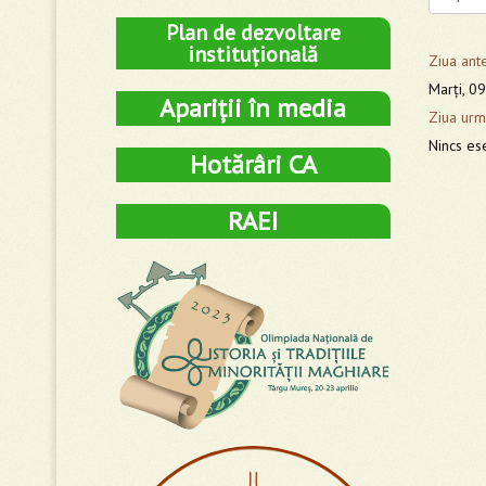
Plan de dezvoltare
instituțională
Ziua ant
Marţi, 0
Apariții în media
Ziua urm
Nincs es
Hotărâri CA
RAEI