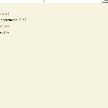
erioară
9 septembrie 2025
ătoare
emény..