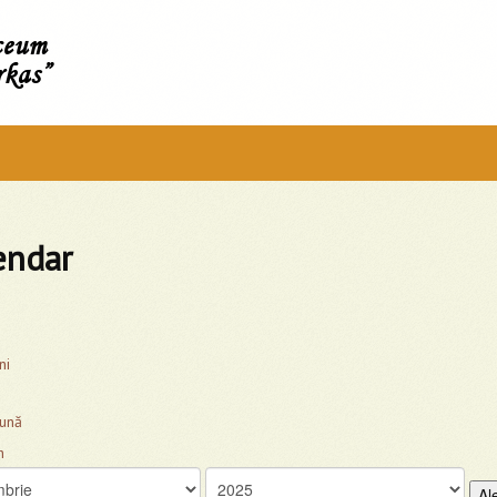
íceum
rkas”
endar
ni
lună
Al