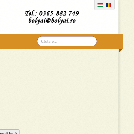
Tel.: 0365-882 749
bolyai@bolyai.ro
Căutare
...
egeţi lună