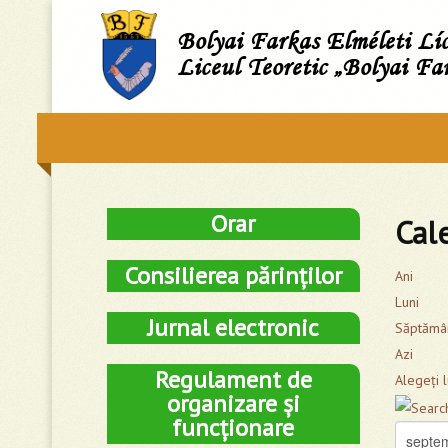
Bolyai Farkas Elméleti L
Liceul Teoretic „Bolyai Fa
Orar
Cal
Consilierea părinților
Ani
Luni
Jurnal electronic
Săptămâ
Azi
Regulament de
Alegeţi 
organizare și
funcționare