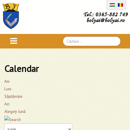
Tel.: 0365-882 749
bolyai@bolyai.ro
Căutare
...
Calendar
Ani
Luni
Săptămâni
Azi
Alegeţi lună