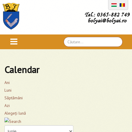
Tel.: 0365-882 749
bolyai@bolyai.ro
Căutare
...
Calendar
Ani
Luni
Săptămâni
Azi
Alegeţi lună