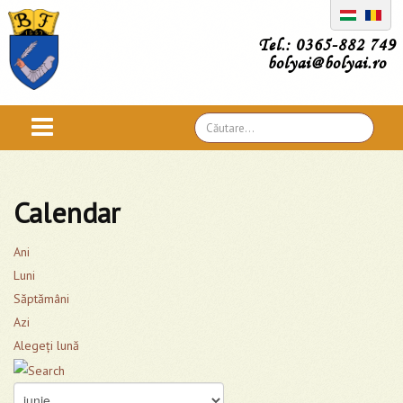
Tel.: 0365-882 749
bolyai@bolyai.ro
Căutare
...
Calendar
Ani
Luni
Săptămâni
Azi
Alegeţi lună