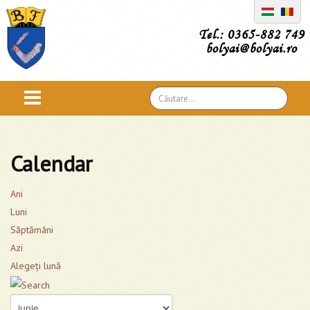
Tel.: 0365-882 749
bolyai@bolyai.ro
Căutare
...
Calendar
Ani
Luni
Săptămâni
Azi
Alegeţi lună