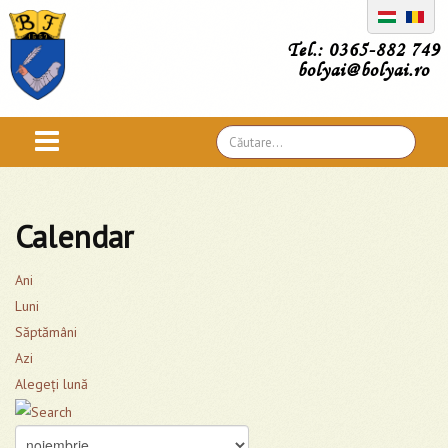
Tel.: 0365-882 749
bolyai@bolyai.ro
Căutare
...
Calendar
Ani
Luni
Săptămâni
Azi
Alegeţi lună