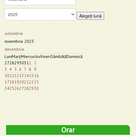
Alegeţi lună
octombrie
noiembrie 2025
decembrie
Luni
Marţi
Miercuri
Joi
Vineri
Sâmbătă
Duminică
27
28
29
30
31
1
2
3
4
5
6
7
8
9
10
11
12
13
14
15
16
17
18
19
20
21
22
23
24
25
26
27
28
29
30
Orar