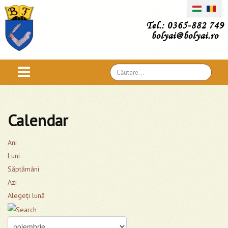
Tel.: 0365-882 749
bolyai@bolyai.ro
Căutare
...
Calendar
Ani
Luni
Săptămâni
Azi
Alegeţi lună