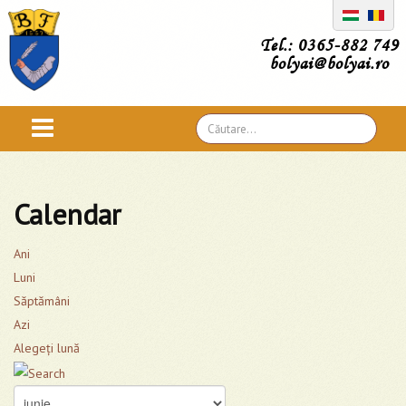
Tel.: 0365-882 749
bolyai@bolyai.ro
Căutare
...
Calendar
Ani
Luni
Săptămâni
Azi
Alegeţi lună