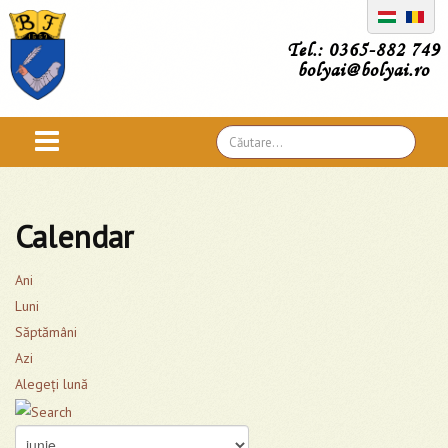
Tel.: 0365-882 749
bolyai@bolyai.ro
Căutare
...
Calendar
Ani
Luni
Săptămâni
Azi
Alegeţi lună