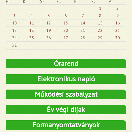
H
K
Sz
Cs
P
Sz
V
1
2
3
4
5
6
7
8
9
10
11
12
13
14
15
16
17
18
19
20
21
22
23
24
25
26
27
28
29
30
31
Órarend
Elektronikus napló
Működési szabályzat
Év végi díjak
Formanyomtatványok