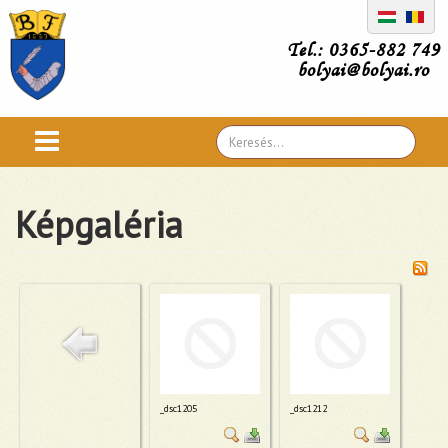
Tel.: 0365-882 749
bolyai@bolyai.ro
Search
...
Képgaléria
_dsc1205
_dsc1212