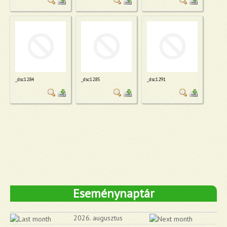
_dsc1284
_dsc1285
_dsc1291
Eseménynaptár
2026. augusztus