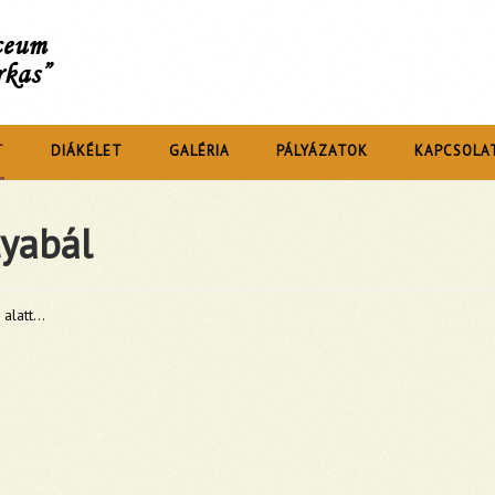
íceum
rkas”
T
DIÁKÉLET
GALÉRIA
PÁLYÁZATOK
KAPCSOLA
yabál
 alatt
...