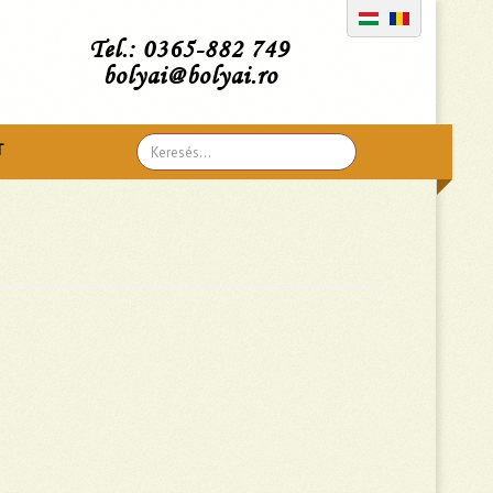
Tel.: 0365-882 749
bolyai@bolyai.ro
Search
T
...