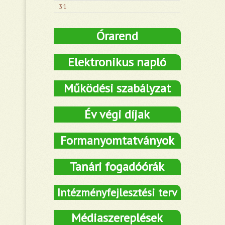
31
Órarend
Elektronikus napló
Működési szabályzat
Év végi díjak
Formanyomtatványok
Tanári fogadóórák
Intézményfejlesztési terv
Médiaszereplések