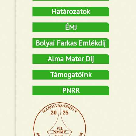
Határozatok
ÉMJ
Bolyai Farkas Emlékdíj
Alma Mater Díj
Támogatóink
PNRR