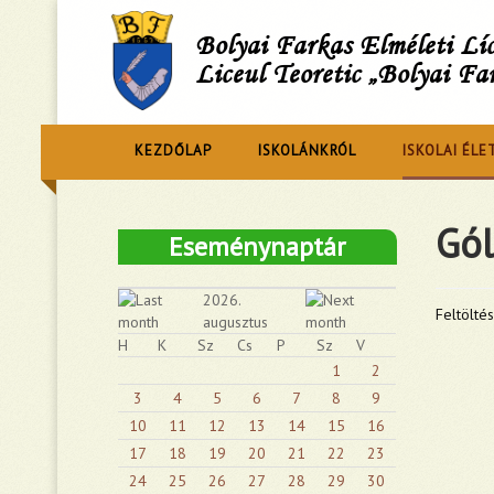
Bolyai Farkas Elméleti L
Liceul Teoretic „Bolyai Fa
KEZDŐLAP
ISKOLÁNKRÓL
ISKOLAI ÉLE
Gól
Eseménynaptár
2026.
Feltöltés
augusztus
H
K
Sz
Cs
P
Sz
V
1
2
3
4
5
6
7
8
9
10
11
12
13
14
15
16
17
18
19
20
21
22
23
24
25
26
27
28
29
30