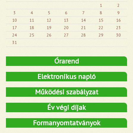
1
2
3
4
5
6
7
8
9
10
11
12
13
14
15
16
17
18
19
20
21
22
23
24
25
26
27
28
29
30
31
Órarend
Elektronikus napló
Működési szabályzat
Év végi díjak
Formanyomtatványok