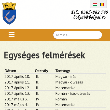
Tel.: 0365-882 749
bolyai@bolyai.ro
Search
...
Egységes felmérések
Dátum
Osztály
Tantárgy
2017. április 10.
II.
Magyar - írás
2017. április 11.
II.
Magyar - olvasás
2017. április 12.
II.
Matematika
2017. április 13.
II.
Román - írás-olvasás
2017. május 3.
IV.
Román
2017. május 4.
IV.
Matematika