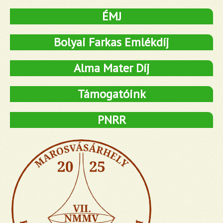
ÉMJ
Bolyai Farkas Emlékdíj
Alma Mater Díj
Támogatóink
PNRR