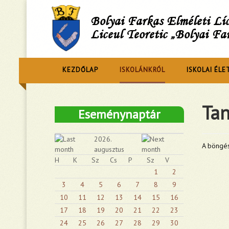
Bolyai Farkas Elméleti L
Liceul Teoretic „Bolyai Fa
KEZDŐLAP
ISKOLÁNKRÓL
ISKOLAI ÉLE
Tan
Eseménynaptár
2026.
A böngés
augusztus
H
K
Sz
Cs
P
Sz
V
1
2
3
4
5
6
7
8
9
10
11
12
13
14
15
16
17
18
19
20
21
22
23
24
25
26
27
28
29
30