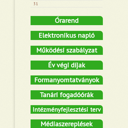
31
Órarend
Elektronikus napló
Működési szabályzat
Év végi díjak
Formanyomtatványok
Tanári fogadóórák
Intézményfejlesztési terv
Médiaszereplések