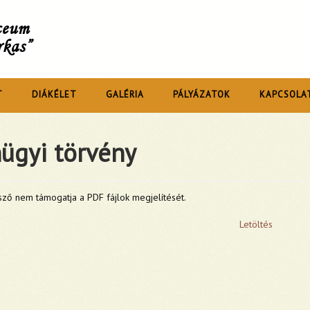
íceum
rkas”
T
DIÁKÉLET
GALÉRIA
PÁLYÁZATOK
KAPCSOLA
ügyi törvény
ző nem támogatja a PDF fájlok megjelítését.
Letöltés