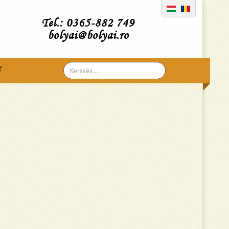
Tel.: 0365-882 749
bolyai@bolyai.ro
Search
T
...