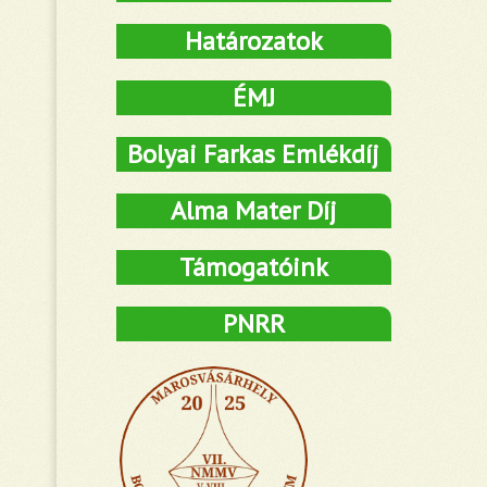
Határozatok
ÉMJ
Bolyai Farkas Emlékdíj
Alma Mater Díj
Támogatóink
PNRR