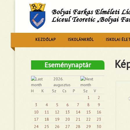
Bolyai Farkas Elméleti L
Liceul Teoretic „Bolyai Fa
KEZDŐLAP
ISKOLÁNKRÓL
ISKOLAI ÉLE
Kép
Eseménynaptár
2026.
augusztus
H
K
Sz
Cs
P
Sz
V
1
2
3
4
5
6
7
8
9
10
11
12
13
14
15
16
17
18
19
20
21
22
23
24
25
26
27
28
29
30