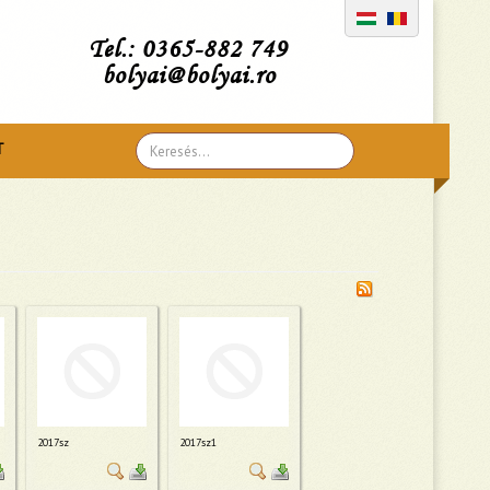
Tel.: 0365-882 749
bolyai@bolyai.ro
Search
T
...
2017sz
2017sz1