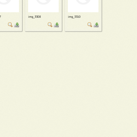
7
img_3308
img_3310