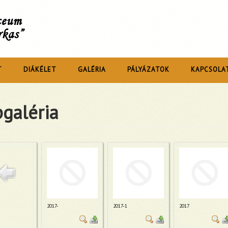
íceum
rkas”
T
DIÁKÉLET
GALÉRIA
PÁLYÁZATOK
KAPCSOLA
galéria
2017-
2017-1
2017