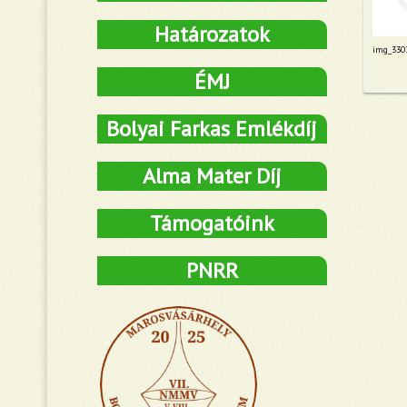
Határozatok
img_330
ÉMJ
Bolyai Farkas Emlékdíj
Alma Mater Díj
Támogatóink
PNRR