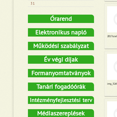
31
Órarend
Elektronikus napló
2017sza
Működési szabályzat
Év végi díjak
Formanyomtatványok
img_326
Tanári fogadóórák
Intézményfejlesztési terv
Médiaszereplések