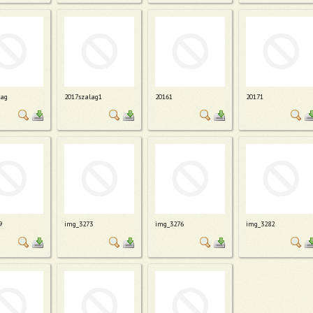
lag
2017szalag1
20161
20171
9
img_3273
img_3276
img_3282