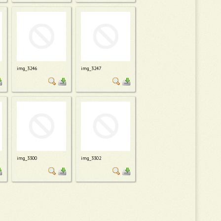
img_3246
img_3247
img_3300
img_3302