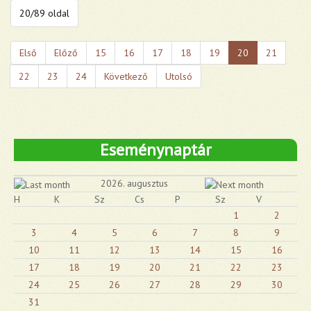
20/89 oldal
Első
Előző
15
16
17
18
19
20
21
22
23
24
Következő
Utolsó
Eseménynaptár
2026. augusztus
H
K
Sz
Cs
P
Sz
V
1
2
3
4
5
6
7
8
9
10
11
12
13
14
15
16
17
18
19
20
21
22
23
24
25
26
27
28
29
30
31