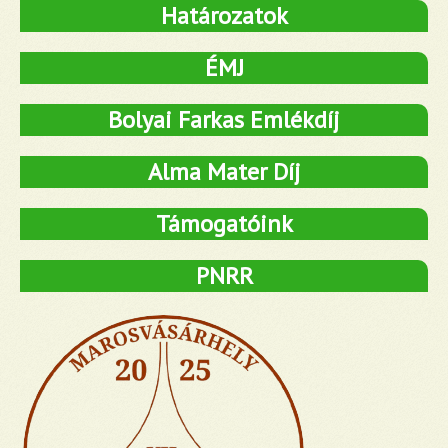
Határozatok
ÉMJ
Bolyai Farkas Emlékdíj
Alma Mater Díj
Támogatóink
PNRR