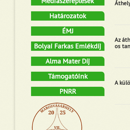
Médiaszereplések
Áthel
Határozatok
ÉMJ
Az át
Bolyai Farkas Emlékdíj
os ta
Alma Mater Díj
Támogatóink
A kül
PNRR