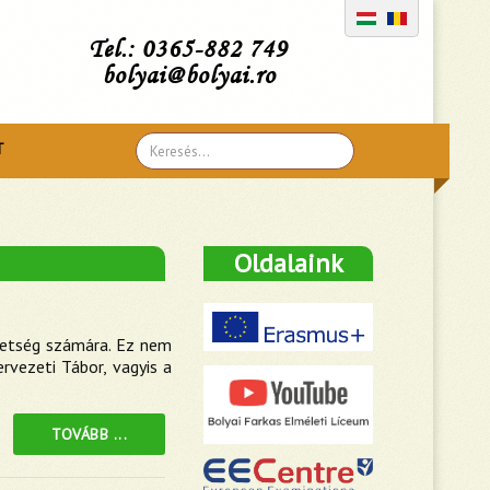
Tel.: 0365-882 749
bolyai@bolyai.ro
Search
T
...
Oldalaink
vetség számára. Ez nem
rvezeti Tábor, vagyis a
TOVÁBB ...