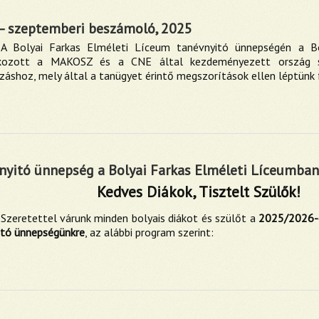
– szeptemberi beszámoló, 2025
A Bolyai Farkas Elméleti Líceum tanévnyitó ünnepségén a Bo
akozott a MAKOSZ és a CNE által kezdeményezett ország s
ozáshoz, mely által a tanügyet érintő megszorítások ellen léptünk 
nyitó ünnepség a Bolyai Farkas Elméleti Líceumban
Kedves Diákok, Tisztelt Szülők!
Szeretettel várunk minden bolyais diákot és szülőt a
2025/2026-o
tó ünnepségünkre
, az alábbi program szerint: