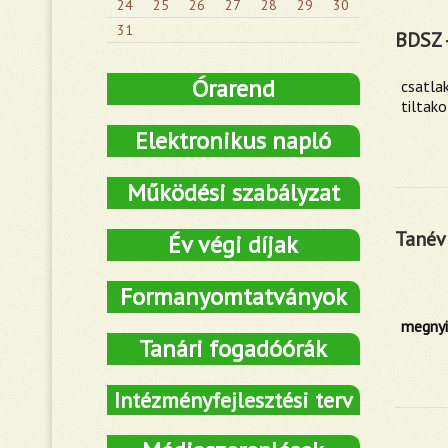
24
25
26
27
28
29
30
31
BDSZ 
Órarend
csatl
tiltak
Elektronikus napló
Működési szabályzat
Tanév
Év végi díjak
Formanyomtatványok
megnyi
Tanári fogadóórák
Intézményfejlesztési terv