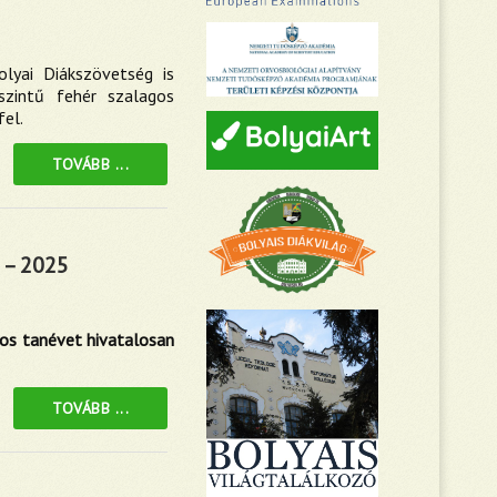
lyai Diákszövetség is
zintű fehér szalagos
fel.
TOVÁBB ...
 – 2025
s tanévet hivatalosan
TOVÁBB ...