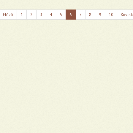
Előző
1
2
3
4
5
6
7
8
9
10
Követ