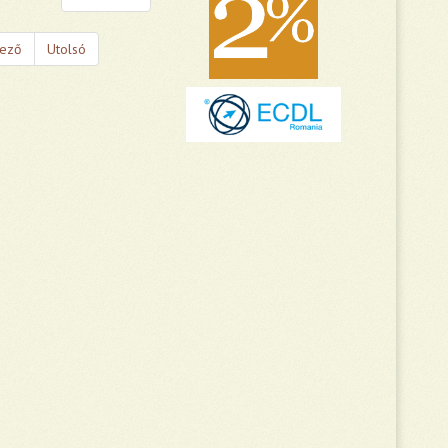
kező
Utolsó