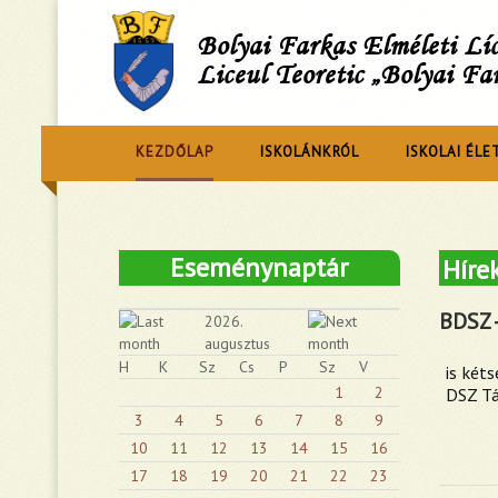
Bolyai Farkas Elméleti L
Liceul Teoretic „Bolyai Fa
KEZDŐLAP
ISKOLÁNKRÓL
ISKOLAI ÉLE
Eseménynaptár
Híre
BDSZ 
2026.
augusztus
H
K
Sz
Cs
P
Sz
V
is két
1
2
DSZ Tá
3
4
5
6
7
8
9
10
11
12
13
14
15
16
17
18
19
20
21
22
23