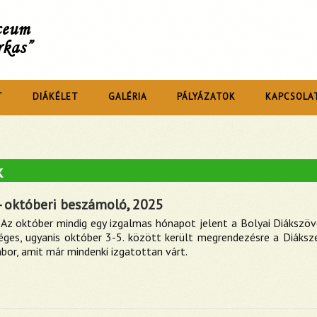
íceum
rkas”
T
DIÁKÉLET
GALÉRIA
PÁLYÁZATOK
KAPCSOLA
k
- októberi beszámoló, 2025
Az október mindig egy izgalmas hónapot jelent a Bolyai Diákszö
séges, ugyanis október 3-5. között került megrendezésre a Diáksze
bor, amit már mindenki izgatottan várt.