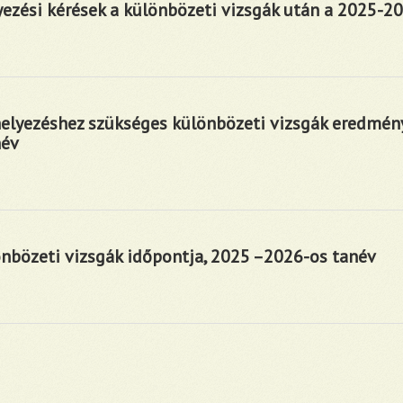
yezési kérések a különbözeti vizsgák után a 2025-2
helyezéshez szükséges különbözeti vizsgák eredmén
név
önbözeti vizsgák időpontja, 2025 –2026-os tanév