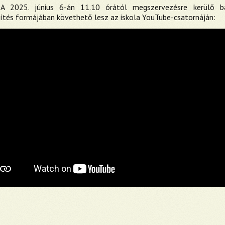
A 2025. június 6-án 11.10 órától megszervezésre kerülő ba
ítés formájában követhető lesz az iskola YouTube-csatornáján: