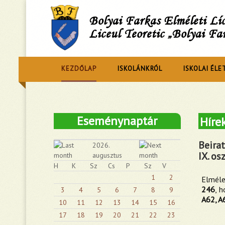
Bolyai Farkas Elméleti L
Liceul Teoretic „Bolyai Fa
KEZDŐLAP
ISKOLÁNKRÓL
ISKOLAI ÉLE
Eseménynaptár
Híre
Beira
2026.
IX. os
augusztus
H
K
Sz
Cs
P
Sz
V
1
2
Elméle
246
, 
3
4
5
6
7
8
9
A62, A
10
11
12
13
14
15
16
17
18
19
20
21
22
23