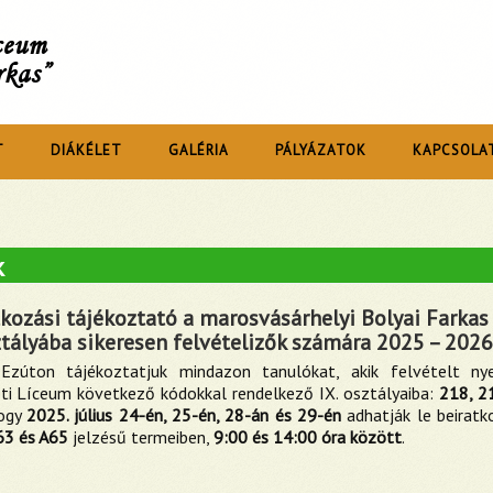
íceum
rkas”
T
DIÁKÉLET
GALÉRIA
PÁLYÁZATOK
KAPCSOLA
k
tkozási tájékoztató a marosvásárhelyi Bolyai Farka
ztályába sikeresen felvételizők számára 2025 – 202
Ezúton tájékoztatjuk mindazon tanulókat, akik felvételt ny
ti Líceum következő kódokkal rendelkező IX. osztályaiba:
218, 2
hogy
2025. július 24-én, 25-én, 28-án és 29-én
adhatják le beiratko
63 és A65
jelzésű termeiben,
9:00 és 14:00 óra között
.