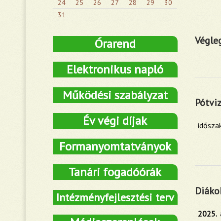
24
25
26
27
28
29
30
31
Végleg
Órarend
Elektronikus napló
Működési szabályzat
Pótvi
Év végi díjak
idősza
Formanyomtatványok
Tanári fogadóórák
Diáko
Intézményfejlesztési terv
2025. 