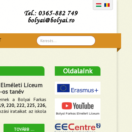
Tel.: 0365-882 749
bolyai@bolyai.ro
Search
T
...
Oldalaink
s Elméleti Líceum
6-os tanév
ernek a Bolyai Farkas
19, 220, 222, 225, 226,
zási irataikat az iskola
TOVÁBB ...