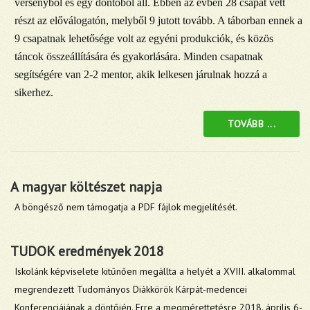
versenyből és egy döntőből áll. Ebben az évben 28 csapat vett
részt az előválogatón, melyből 9 jutott tovább. A táborban ennek a
9 csapatnak lehetősége volt az egyéni produkciók, és közös
táncok összeállítására és gyakorlására. Minden csapatnak
segítségére van 2-2 mentor, akik lelkesen járulnak hozzá a
sikerhez.
TOVÁBB ...
A magyar költészet napja
A böngésző nem támogatja a PDF fájlok megjelítését.
TUDOK eredmények 2018
Iskolánk képviselete kitűnően megállta a helyét a XVIII. alkalommal
megrendezett Tudományos Diákkörök Kárpát-medencei
Konferenciájának a döntőjén. Erre a megmérettetésre 2018. április 6-