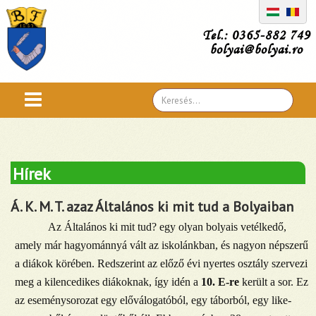
Tel.: 0365-882 749
bolyai@bolyai.ro
Search
...
Hírek
Á. K. M. T. azaz Általános ki mit tud a Bolyaiban
Az Általános ki mit tud? egy olyan bolyais vetélkedő,
amely már hagyománnyá vált az iskolánkban, és nagyon népszerű
a diákok körében. Redszerint az előző évi nyertes osztály szervezi
meg a kilencedikes diákoknak, így idén a
10. E-re
került a sor. Ez
az eseménysorozat egy előválogatóból, egy táborból, egy like-