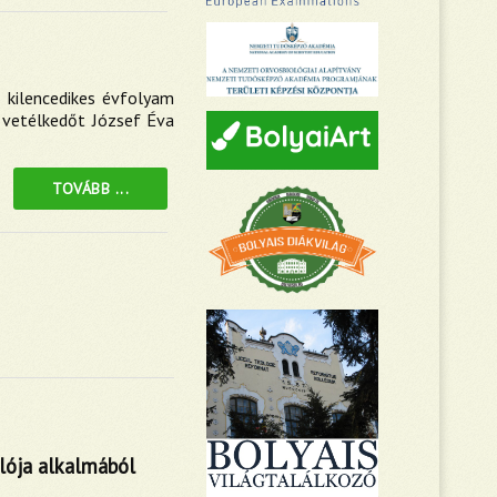
 kilencedikes évfolyam
a vetélkedőt József Éva
TOVÁBB ...
lója alkalmából