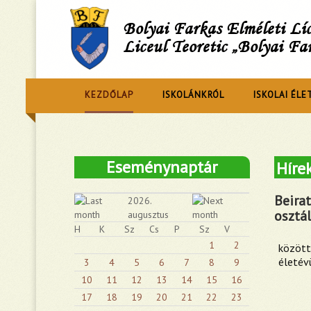
Bolyai Farkas Elméleti L
Liceul Teoretic „Bolyai Fa
KEZDŐLAP
ISKOLÁNKRÓL
ISKOLAI ÉLE
Eseménynaptár
Híre
Beirat
2026.
osztá
augusztus
H
K
Sz
Cs
P
Sz
V
1
2
között
életév
3
4
5
6
7
8
9
10
11
12
13
14
15
16
17
18
19
20
21
22
23