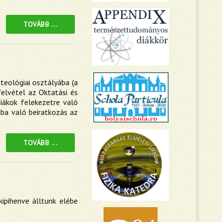
TOVÁBB ...
teológiai osztályába (a
felvétel az Oktatási és
diákok felekezetre való
lába való beiratkozás az
TOVÁBB ...
kipihenve álltunk elébe