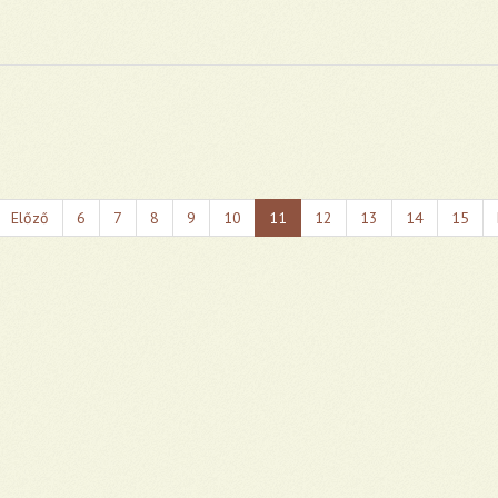
Előző
6
7
8
9
10
11
12
13
14
15