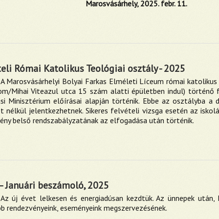
Marosvásárhely, 2025. febr. 11.
eli Római Katolikus Teológiai osztály - 2025
A Marosvásárhelyi Bolyai Farkas Elméleti Líceum római katolikus 
om/Mihai Viteazul utca 15 szám alatti épületben indul) történő 
si Minisztérium előírásai alapján történik. Ebbe az osztályba a 
et nélkül jelentkezhetnek. Sikeres felvételi vizsga esetén az isko
ény belső rendszabályzatának az elfogadása után történik.
– Januári beszámoló, 2025
Az új évet lelkesen és energiadúsan kezdtük. Az ünnepek után, 
bb rendezvényeink, eseményeink megszervezésének.