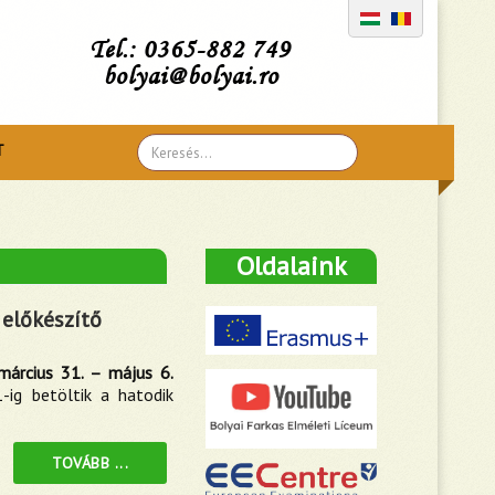
Tel.: 0365-882 749
bolyai@bolyai.ro
Search
T
...
Oldalaink
 előkészítő
március 31. – május 6.
-ig betöltik a hatodik
TOVÁBB ...