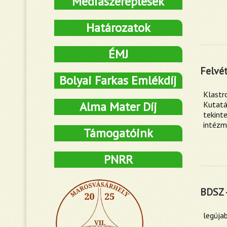
Médiaszereplések
Határozatok
ÉMJ
Felvét
Bolyai Farkas Emlékdíj
Klastr
Alma Mater Díj
Kutatá
tekint
intézm
Támogatóink
PNRR
BDSZ 
legúja