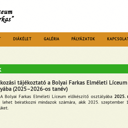
íceum
rkas”
T
DIÁKÉLET
GALÉRIA
PÁLYÁZATOK
KAPCSOLA
k
kozási tájékoztató a Bolyai Farkas Elméleti Líceum
lyába (2025–2026-os tanév)
A Bolyai Farkas Elméleti Líceum előkészítő osztályába
2025. 
 lehet beiratkozni mindazok számára, akik 2025. szeptember 1
üket.