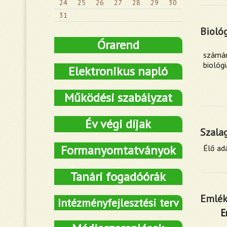
24
25
26
27
28
29
30
31
Biológ
Órarend
számár
biológi
Elektronikus napló
Működési szabályzat
Év végi díjak
Szala
Formanyomtatványok
Élő ad
Tanári fogadóórák
Emlék
Intézményfejlesztési terv
E