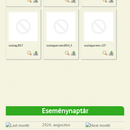
szalag2017
szalagacvato2014_3
szalagavato-227
Eseménynaptár
2026. augusztus