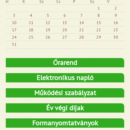
H
K
Sz
Cs
P
Sz
V
1
2
3
4
5
6
7
8
9
10
11
12
13
14
15
16
17
18
19
20
21
22
23
24
25
26
27
28
29
30
31
Órarend
Elektronikus napló
Működési szabályzat
Év végi díjak
Formanyomtatványok