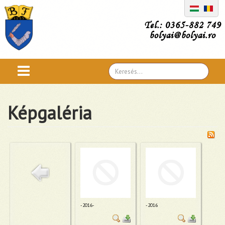
Tel.: 0365-882 749
bolyai@bolyai.ro
Search
...
Képgaléria
-2016-
-2016