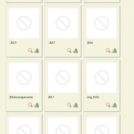
-2017-
-2017
2016
2016szalagavatoo
2017
img_6151