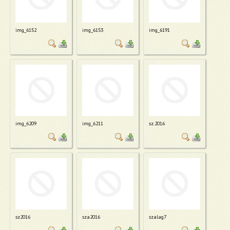
img_6152
img_6153
img_6191
img_6209
img_6211
sz.2016
sz2016
sza2016
szalag7