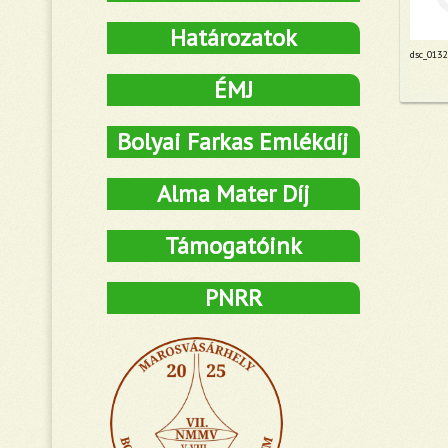
Határozatok
dsc_0132
ÉMJ
Bolyai Farkas Emlékdíj
Alma Mater Díj
Támogatóink
PNRR