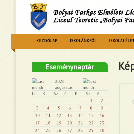
Bolyai Farkas Elméleti L
Liceul Teoretic „Bolyai Fa
KEZDŐLAP
ISKOLÁNKRÓL
ISKOLAI ÉLE
Kép
Eseménynaptár
2026.
augusztus
H
K
Sz
Cs
P
Sz
V
1
2
3
4
5
6
7
8
9
10
11
12
13
14
15
16
17
18
19
20
21
22
23
24
25
26
27
28
29
30