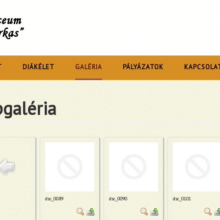
íceum
rkas”
T
DIÁKÉLET
GALÉRIA
PÁLYÁZATOK
KAPCSOLA
galéria
dsc_0089
dsc_0090
dsc_0101