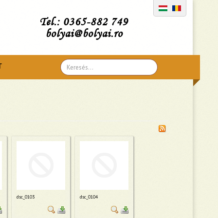
Tel.: 0365-882 749
bolyai@bolyai.ro
Search
T
...
dsc_0103
dsc_0104