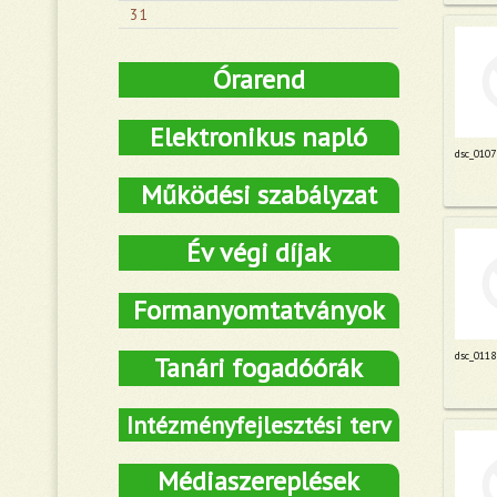
31
Órarend
Elektronikus napló
dsc_0107
Működési szabályzat
Év végi díjak
Formanyomtatványok
dsc_0118
Tanári fogadóórák
Intézményfejlesztési terv
Médiaszereplések