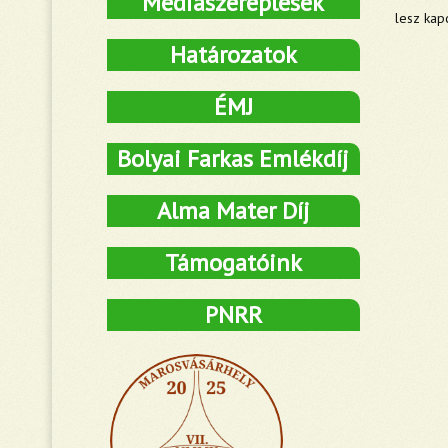
Médiaszereplések
lesz kap
Határozatok
ÉMJ
Bolyai Farkas Emlékdíj
Alma Mater Díj
Támogatóink
PNRR