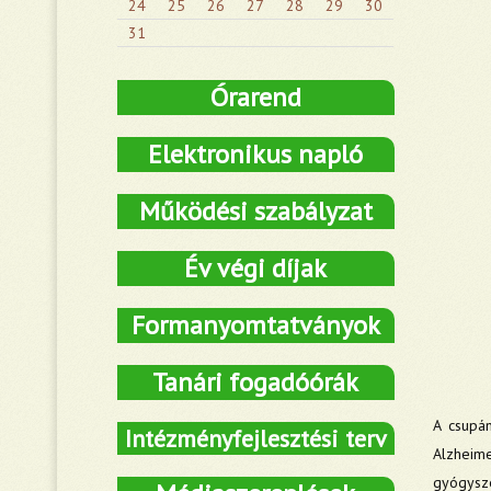
24
25
26
27
28
29
30
31
Órarend
Elektronikus napló
Működési szabályzat
Év végi díjak
Formanyomtatványok
Tanári fogadóórák
A csupá
Intézményfejlesztési terv
Alzheime
gyógysze