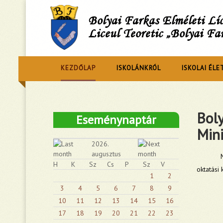
Bolyai Farkas Elméleti L
Liceul Teoretic „Bolyai Fa
KEZDŐLAP
ISKOLÁNKRÓL
ISKOLAI ÉLE
Boly
Eseménynaptár
Min
2026.
augusztus
H
K
Sz
Cs
P
Sz
V
oktatási 
1
2
3
4
5
6
7
8
9
10
11
12
13
14
15
16
17
18
19
20
21
22
23