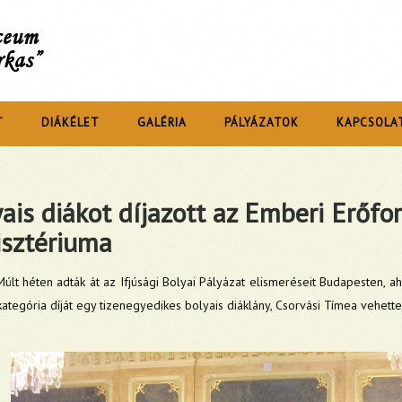
íceum
rkas”
T
DIÁKÉLET
GALÉRIA
PÁLYÁZATOK
KAPCSOLA
ais diákot díjazott az Emberi Erőfo
isztériuma
Múlt héten adták át az Ifjúsági Bolyai Pályázat elismeréseit Budapesten, a
kategória díját egy tizenegyedikes bolyais diáklány, Csorvási Tímea vehette 