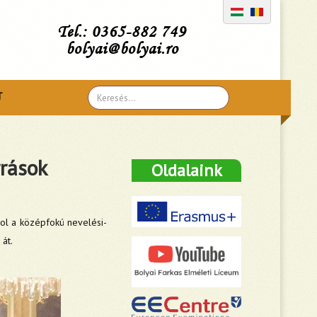
Tel.: 0365-882 749
bolyai@bolyai.ro
Search
T
...
rrások
Oldalaink
hol a középfokú nevelési-
át.