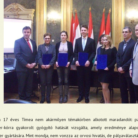
n 17 éves Tímea nem akármilyen témakörben alkotott maradandót: pá
r-kórra gyakorolt gyógyító hatását vizsgálta, amely eredménye alapot
r gyártására. Mint mondja, nem vonzza az orvosi hivatás, de pályaválasztá