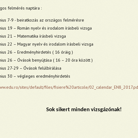
gos felmérés naptára :
nius 7-9 - beiratkozás az országos felmérésre
nius 19 – Román nyelv és irodalom írásbeli vizsga
nius 21 – Matematika írásbeli vizsga
nius 22 – Magyar nyelv és irodalom írásbeli vizsga
nius 26 – Eredményhirdetés ( 16 óráig )
nius 26 – Óvások benyújtása ( 16 – 20 óra között )
nius 27-29 – Óvások felülbírálása
nius 30 – végleges eredményhirdetés
www.edu.ro/sites/default/files/fisiere%20articole/02_calendar_EN8_2017.pd
Sok sikert minden vizsgázónak!