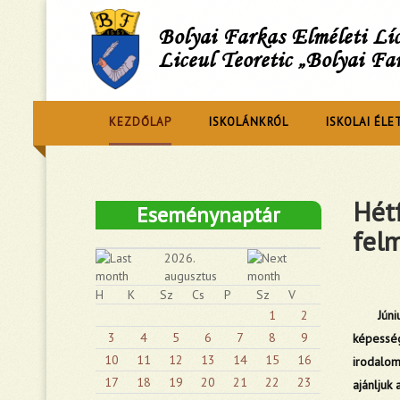
Bolyai Farkas Elméleti L
Liceul Teoretic „Bolyai Fa
KEZDŐLAP
ISKOLÁNKRÓL
ISKOLAI ÉLE
Hétf
Eseménynaptár
felm
2026.
augusztus
H
K
Sz
Cs
P
Sz
V
1
2
Június 1
3
4
5
6
7
8
9
képesség
10
11
12
13
14
15
16
irodalom
17
18
19
20
21
22
23
ajánljuk 