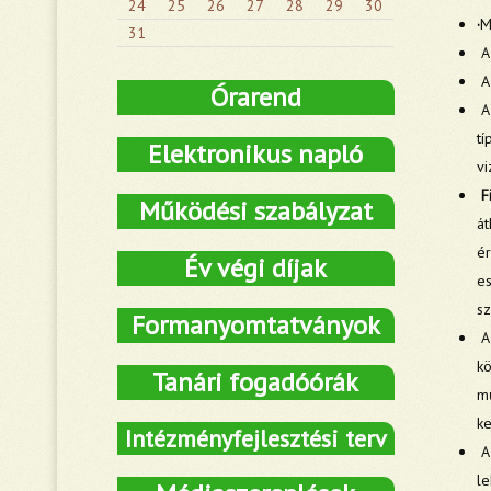
24
25
26
27
28
29
30
·
M
31
Az
A 
Órarend
A
tí
Elektronikus napló
vi
F
Működési szabályzat
át
ér
Év végi díjak
es
s
Formanyomtatványok
A 
kö
Tanári fogadóórák
mű
ke
Intézményfejlesztési terv
le