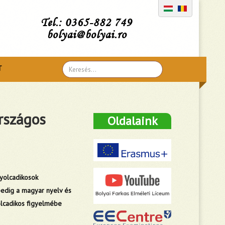
Tel.: 0365-882 749
bolyai@bolyai.ro
Search
T
...
rszágos
Oldalaink
yolcadikosok
pedig a magyar nyelv és
olcadikos figyelmébe