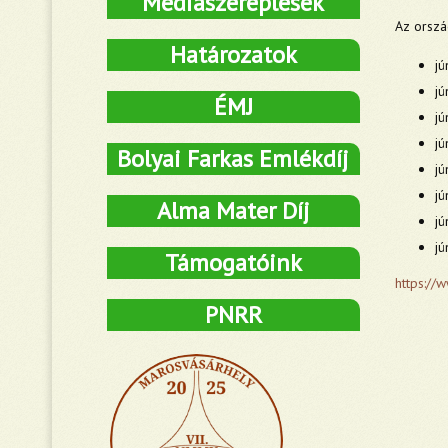
Médiaszereplések
Az orszá
Határozatok
jú
jú
ÉMJ
jú
jú
Bolyai Farkas Emlékdíj
jú
jú
Alma Mater Díj
jú
jú
Támogatóink
https://
PNRR