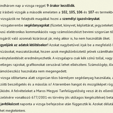
indhárom nap a vizsga reggel
9 órakor kezdődik.
 írásbeli vizsgák a második emeleten a
102, 105, 106
és
107
-es termekb
vizsgázók ne felejtsék magukkal hozni a
személyi igazolványukat
.
 vizsgaterembe
segédanyagokat
(füzetet, könyvet, képlettárat, jegyzeteket 
pusú elektronikus kommunikációs vagy számolóeszközt bevinni szigorúan til
zsgáról való azonnali kizárással jár, még akkor is, ha nem használták őket.
igyeljünk az adatok kitöltésekor!
Azokat nagybetűvel írjuk be a megfelelő h
húzásokat, maszatolásokat, hiszen azok megkülönböztető jelnek számíthatn
vénytelenítését eredményezhetik. A vizsgalapra csak kék színű tollal, vagy g
etleges rajzokat, grafikonokat ceruzával lehet elkészíteni. Számológép, il
zámolóeszköz használata nem megengedett.
vizsga időtartama alatt szigorúan tilos bármilyen segédanyag használata
zötti beszélgetés és a másolás is! A teremben hangot és mozgóképet rög
ködni. A felvételeket a Maros Megyei Tanfelügyelőség veszi át és ellenő
zelésére vonatkozó 677/2001-es törvény (és utólagos kiegészítései) beta
A
javítókulcsot
naponta a vizsga befejezése után függesztik ki. Azokat délut
het megtekinteni.