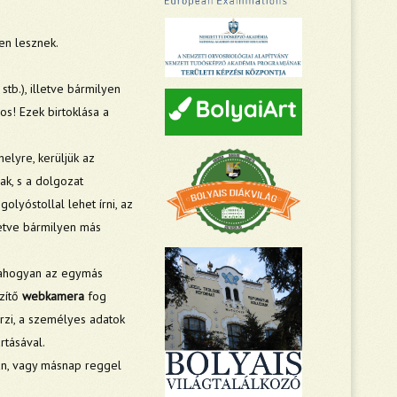
en lesznek.
stb.), illetve bármilyen
os! Ezek birtoklása a
elyre, kerüljük az
ak, s a dolgozat
olyóstollal lehet írni, az
letve bármilyen más
, ahogyan az egymás
zítő
webkamera
fog
rzi, a személyes adatok
rtásával.
án, vagy másnap reggel