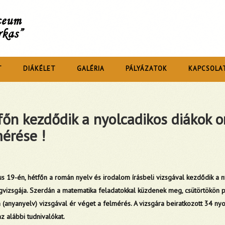
íceum
rkas”
T
DIÁKÉLET
GALÉRIA
PÁLYÁZATOK
KAPCSOLA
őn kezdődik a nyolcadikos diákok o
érése !
9-én, hétfőn a román nyelv és irodalom írásbeli vizsgával kezdődik a n
vizsgája. Szerdán a matematika feladatokkal küzdenek meg, csütörtökön 
 (anyanyelv) vizsgával ér véget a felmérés. A vizsgára beiratkozott 34 ny
az alábbi tudnivalókat.