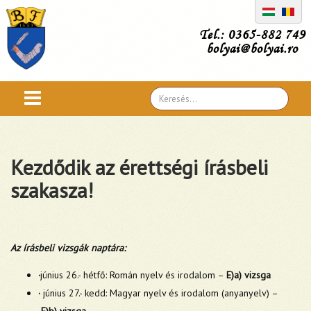
Tel.: 0365-882 749
bolyai@bolyai.ro
Search
...
Kezdődik az érettségi írásbeli
szakasza!
Az írásbeli vizsgák naptára:
·
június 26.- hétfő: Román nyelv és irodalom –
E)a) vizsga
·
június 27.- kedd: Magyar nyelv és irodalom (anyanyelv) –