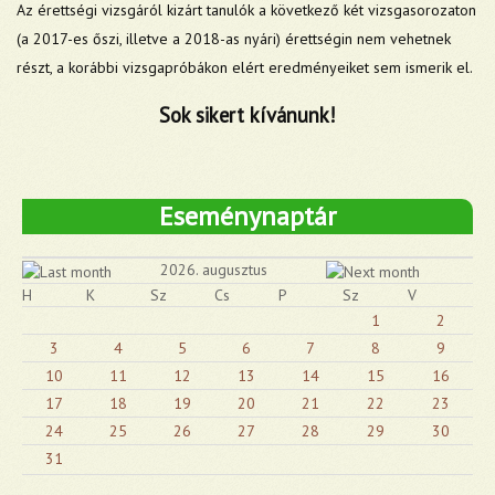
Az érettségi vizsgáról kizárt tanulók a következő két vizsgasorozaton
(a 2017-es őszi, illetve a 2018-as nyári) érettségin nem vehetnek
részt, a korábbi vizsgapróbákon elért eredményeiket sem ismerik el.
Sok sikert kívánunk
!
Eseménynaptár
2026. augusztus
H
K
Sz
Cs
P
Sz
V
1
2
3
4
5
6
7
8
9
10
11
12
13
14
15
16
17
18
19
20
21
22
23
24
25
26
27
28
29
30
31