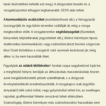
tanár kíséretében tehetik ezt meg.) A dolgozatot beadni és a
vizsgaközpontot elhagyni leghamarabb 10:30 után lehet.
A kommunikációs eszközöket
(mobiltelefonok stb.) a felvigyázók
összegyűjtik és egy külön terembe szállítják át, még a vizsga
megkezdése előtt. A vizsgaterembe
segédanyagokat
(füzeteket,
könyveket, képlettárakat, jegyzeteket stb.), illetve bármilyen típusú
elektronikus kommunikációs vagy számolóeszközt bevinni szigorúan
tilos! Ezek birtoklása a vizsgáról való azonnali kizárással jár, még
akkor is, ha nem használták őket.
Figyeljünk
az adatok kitöltésekor
! Azokat csupa nagybetűvel írjuk be
a megfelelő helyre, kerüljük az áthúzásokat, maszatolásokat, hiszen
azok megkülönböztető jelnek számíthatnak, s a dolgozat
érvénytelenítését eredményezhetik. A vizsgalapra csak (egyféle
árnyalatú!) kék színű tollal, vagy golyóstollal lehet írni, az esetleges
rajzokat, grafikonokat fekete ceruzával lehet elkészíteni.
Számológép, illetve bármilyen más számolóeszköz használata nem