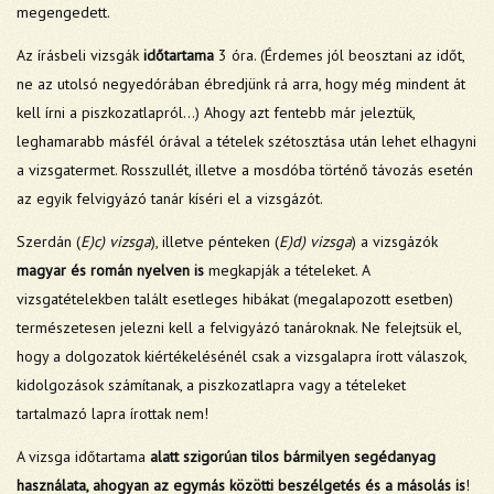
megengedett.
Az írásbeli vizsgák
időtartama
3 óra. (Érdemes jól beosztani az időt,
ne az utolsó negyedórában ébredjünk rá arra, hogy még mindent át
kell írni a piszkozatlapról…) Ahogy azt fentebb már jeleztük,
leghamarabb másfél órával a tételek szétosztása után lehet elhagyni
a vizsgatermet. Rosszullét, illetve a mosdóba történő távozás esetén
az egyik felvigyázó tanár kíséri el a vizsgázót.
Szerdán (
E)c) vizsga
), illetve pénteken (
E)d) vizsga
) a vizsgázók
magyar és román nyelven is
megkapják a tételeket. A
vizsgatételekben talált esetleges hibákat (megalapozott esetben)
természetesen jelezni kell a felvigyázó tanároknak. Ne felejtsük el,
hogy a dolgozatok kiértékelésénél csak a vizsgalapra írott válaszok,
kidolgozások számítanak, a piszkozatlapra vagy a tételeket
tartalmazó lapra írottak nem!
A vizsga időtartama
alatt szigorúan tilos bármilyen segédanyag
használata, ahogyan az egymás közötti beszélgetés és a másolás is
!