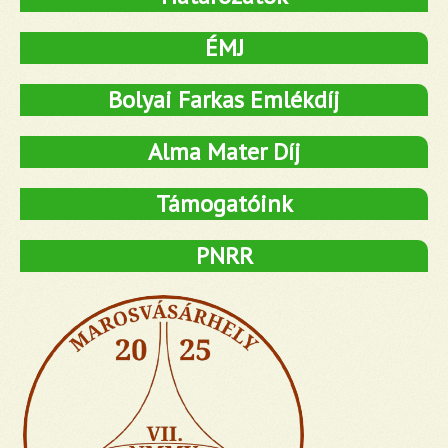
ÉMJ
Bolyai Farkas Emlékdíj
Alma Mater Díj
Támogatóink
PNRR