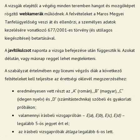
A vizsgák elejétől a végéig minden teremben hangot és mozgóképet
rögzítő
webkamerák
működnek. A felvételeket a Maros Megyei
Tanfelügyelőség veszi át és ellenőrzi, a személyes adatok
kezelésére vonatkozó 677/2001-es törvény (és utólagos
kiegészítései) betartásával.
A
javítókulcsot
naponta a vizsga befejezése után függesztik ki. Azokat
délután, vagy másnap reggel lehet megtekinteni.
A szabályzat értelmében egy líceumi végzős diák a következő
feltételeket kell teljesítse az érettségi oklevél megszerzéséhez:
eredményesen vett részt az „A” (román), „B” (magyar), „C”
(idegen nyelv) és „D” (számítástechnika) szóbeli és gyakorlati
próbákon;
valamennyi írásbeli vizsgapróbán –
E)a
),
E)b
),
E)c)
,
E)d)
–
legalább 5-ös jegyet ért el;
az írásbeli vizsgapróbák
átlaga
legalább 6-os lett.