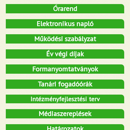
Órarend
Elektronikus napló
Működési szabályzat
Év végi díjak
Formanyomtatványok
Tanári fogadóórák
Intézményfejlesztési terv
Médiaszereplések
Határozatok