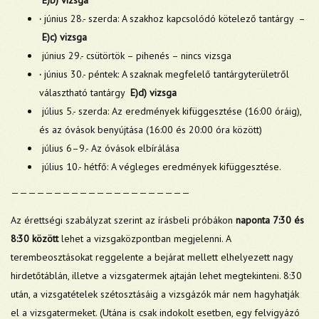
E)b) vizsga
·
június 28.- szerda: A szakhoz kapcsolódó kötelező tantárgy –
E)c) vizsga
június 29.- csütörtök – pihenés – nincs vizsga
·
június 30.- péntek: A szaknak megfelelő tantárgyterületről
választható tantárgy
E)d) vizsga
július 5.- szerda: Az eredmények kifüggesztése (16:00 óráig),
és az óvások benyújtása (16:00 és 20:00 óra között)
július 6–9.- Az óvások elbírálása
július 10.- hétfő: A végleges eredmények kifüggesztése.
—————————————————————
Az érettségi szabályzat szerint az írásbeli próbákon
naponta 7:30 és
8:30 között
lehet a vizsgaközpontban megjelenni. A
terembeosztásokat reggelente a bejárat mellett elhelyezett nagy
hirdetőtáblán, illetve a vizsgatermek ajtaján lehet megtekinteni. 8:30
után, a vizsgatételek szétosztásáig a vizsgázók már nem hagyhatják
el a vizsgatermeket. (Utána is csak indokolt esetben, egy felvigyázó