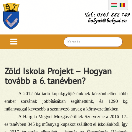
Tel.: 0365-882 749
bolyai@bolyai.ro
Search
...
Zöld Iskola Projekt – Hogyan
tovább a 6. tanévben?
A 2012 óta tartó kupakgyűjtésünknek köszönhetően több
ember sorsának jobbításában segíthettünk, és 1290 kg
műanyaggal kevesebb a szennyező anyag a környezetünkben.
A Hargita Megyei Mozgássérültek Szervezete
a 2016–17-
es tanévben 345 kg műanyag kupakot szállított el iskolánkból, így
a 2017 tavaszán elkezdett
– immár az Összefogás Házának