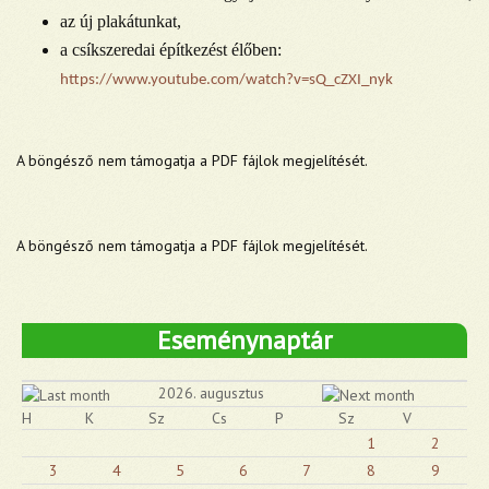
az új plakátunkat,
a csíkszeredai építkezést élőben:
https://www.youtube.com/watch?v=sQ_cZXI_nyk
A böngésző nem támogatja a PDF fájlok megjelítését.
A böngésző nem támogatja a PDF fájlok megjelítését.
Eseménynaptár
2026. augusztus
H
K
Sz
Cs
P
Sz
V
1
2
3
4
5
6
7
8
9