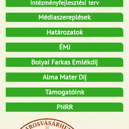
Intézményfejlesztési terv
Médiaszereplések
Határozatok
ÉMJ
Bolyai Farkas Emlékdíj
Alma Mater Díj
Támogatóink
PNRR