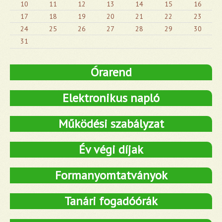
10
11
12
13
14
15
16
17
18
19
20
21
22
23
24
25
26
27
28
29
30
31
Órarend
Elektronikus napló
Működési szabályzat
Év végi díjak
Formanyomtatványok
Tanári fogadóórák