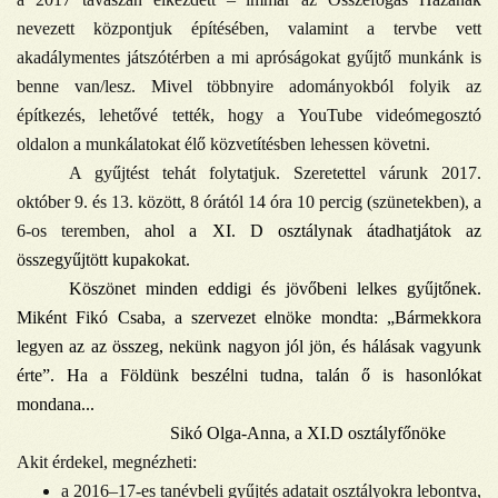
nevezett központjuk építésében, valamint a tervbe vett
akadálymentes játszótérben
a mi apróságokat gyűjtő munkánk is
benne van/lesz. Mivel többnyire adományokból folyik az
építkezés, lehetővé tették, hogy a YouTube videómegosztó
oldalon a munkálatokat élő közvetítésben lehessen követni.
A gyűjtést tehát folytatjuk. Szeretettel várunk
2017.
október 9. és 13. között, 8 órától 14 óra 10 percig (szünetekben), a
6-os teremben,
ahol a XI. D osztálynak átadhatjátok az
összegyűjtött kupakokat.
Köszönet minden eddigi és jövőbeni lelkes gyűjtőnek.
Miként Fikó Csaba, a szervezet elnöke mondta: „Bármekkora
legyen az az összeg, nekünk nagyon jól jön, és hálásak vagyunk
érte”. Ha a Földünk beszélni tudna, talán ő is hasonlókat
mondana...
Sikó Olga-Anna, a XI.D osztályfőnöke
Akit érdekel, megnézheti:
a 2016–17-es tanévbeli gyűjtés adatait osztályokra lebontva,