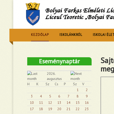
Bolyai Farkas Elméleti L
Liceul Teoretic „Bolyai Fa
KEZDŐLAP
ISKOLÁNKRÓL
ISKOLAI ÉLE
Saj
Eseménynaptár
meg
2026.
augusztus
H
K
Sz
Cs
P
Sz
V
1
2
3
4
5
6
7
8
9
10
11
12
13
14
15
16
17
18
19
20
21
22
23