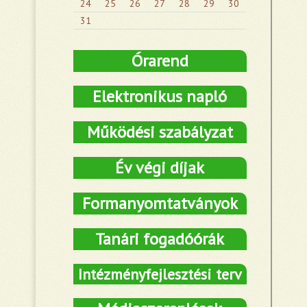
24
25
26
27
28
29
30
31
Órarend
Elektronikus napló
Működési szabályzat
Év végi díjak
Formanyomtatványok
Tanári fogadóórák
Intézményfejlesztési terv