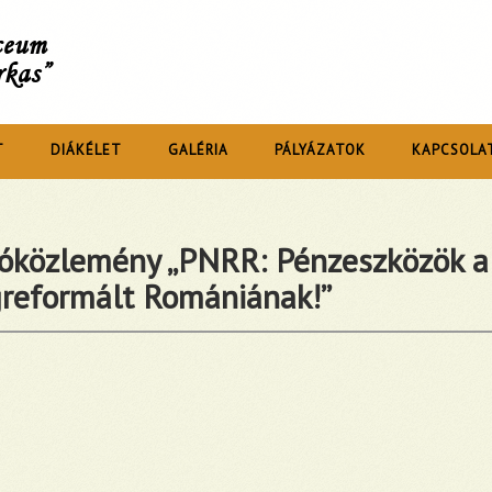
íceum
rkas”
T
DIÁKÉLET
GALÉRIA
PÁLYÁZATOK
KAPCSOLA
tóközlemény „PNRR: Pénzeszközök a
reformált Romániának!”