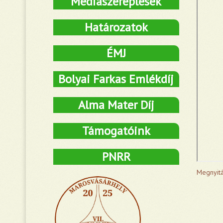
Médiaszereplések
Határozatok
ÉMJ
Bolyai Farkas Emlékdíj
Alma Mater Díj
Támogatóink
PNRR
Megnyitá