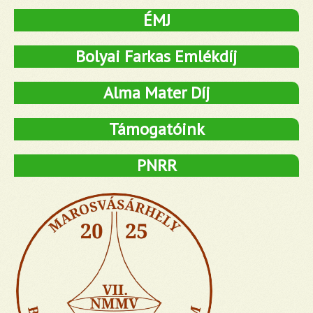
ÉMJ
Bolyai Farkas Emlékdíj
Alma Mater Díj
Támogatóink
PNRR