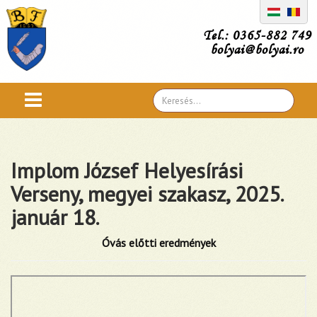
Tel.: 0365-882 749
bolyai@bolyai.ro
Search
...
Implom József Helyesírási
Verseny, megyei szakasz, 2025.
január 18.
Óvás előtti eredmények