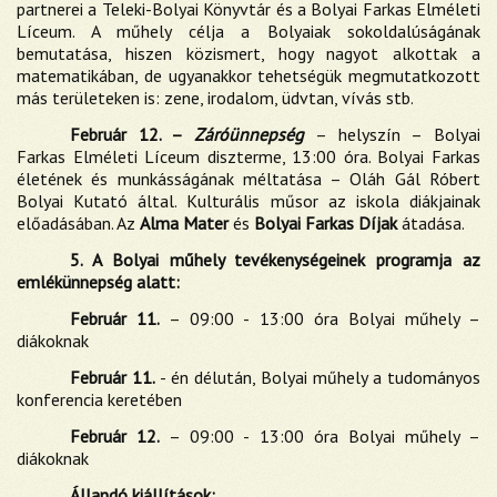
partnerei a Teleki-Bolyai Könyvtár és a Bolyai Farkas Elméleti
Líceum. A műhely célja a Bolyaiak sokoldalúságának
bemutatása, hiszen közismert, hogy nagyot alkottak a
matematikában, de ugyanakkor tehetségük megmutatkozott
más területeken is: zene, irodalom, üdvtan, vívás stb.
Február 12. –
Záróünnepség
– helyszín – Bolyai
Farkas Elméleti Líceum diszterme, 13:00 óra. Bolyai Farkas
életének és munkásságának méltatása – Oláh Gál Róbert
Bolyai Kutató által. Kulturális műsor az iskola diákjainak
előadásában. Az
Alma Mater
és
Bolyai Farkas Díjak
átadása.
5. A Bolyai műhely tevékenységeinek programja az
emlékünnepség alatt:
Február 11.
– 09:00 - 13:00 óra Bolyai műhely –
diákoknak
Február 11.
- én délután, Bolyai műhely a tudományos
konferencia keretében
Február 12.
– 09:00 - 13:00 óra Bolyai műhely –
diákoknak
Állandó kiállítások: