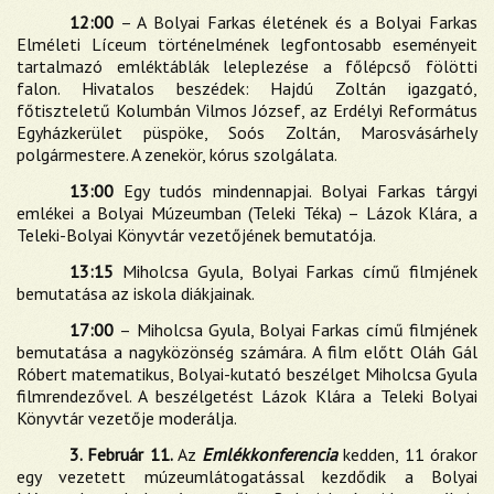
12:00
– A Bolyai Farkas életének és a Bolyai Farkas
Elméleti Líceum történelmének legfontosabb eseményeit
tartalmazó emléktáblák leleplezése a főlépcső fölötti
falon. Hivatalos beszédek: Hajdú Zoltán igazgató,
főtiszteletű Kolumbán Vilmos József, az Erdélyi Református
Egyházkerület püspöke, Soós Zoltán, Marosvásárhely
polgármestere. A zenekör, kórus szolgálata.
13:00
Egy tudós mindennapjai. Bolyai Farkas tárgyi
emlékei a Bolyai Múzeumban (Teleki Téka) – Lázok Klára, a
Teleki-Bolyai Könyvtár vezetőjének bemutatója.
13:15
Miholcsa Gyula, Bolyai Farkas című filmjének
bemutatása az iskola diákjainak.
17:00
– Miholcsa Gyula, Bolyai Farkas című filmjének
bemutatása a nagyközönség számára. A film előtt Oláh Gál
Róbert matematikus, Bolyai-kutató beszélget Miholcsa Gyula
filmrendezővel. A beszélgetést Lázok Klára a Teleki Bolyai
Könyvtár vezetője moderálja.
3. Február 11.
Az
Emlékkonferencia
kedden, 11 órakor
egy vezetett múzeumlátogatással kezdődik a Bolyai