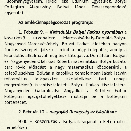
Tudományegyetem, Teleki Téka, Edunium Egyesület, Bolyai
Collegium Alapítvány, Bolyai János Tehetséggondozó
egyesület.
Az emlékünnepségsorozat programja:
1. Február 9. –
Kirándulás Bolyai Farkas nyomában
a
következő útvonalon: Marosvásárhely-Domáld-Bólya-
Nagyenyed-Marosvásárhely. Bolyai Farkas életében nagyon
fontos szerepet játszott mind a négy település, amely a
kirándulás alkalmával meg lesz látogatva. Domáldon, Bólyán
és Nagyenyeden Oláh Gál Róbert matematikus, Bolyai kutató
tart rövid előadást a nagy matematikus kötödéséről a
településekhez. Bólyán a katolikus templomban Jakab István
református lelkipásztor, iskolalelkész tart ünnepi
megemlékező istentiszteletet Bolyai Farkas tiszteletére.
Nagyenyeden Galambfalvi Angyalka, a Bethlen Gábor
kollégium igazgatóhelyettese mutatja be a kollégium
történetét.
2. Február 10 –
megnyitó ünnepség az iskolában:
9:00 – Koszorúzás
a Bolyaiak sírjánál a Református
Temetőben.