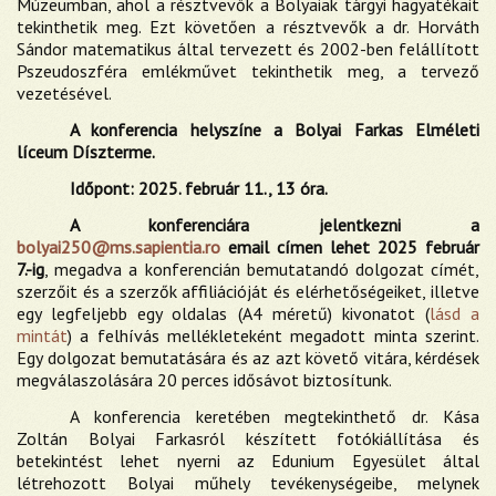
Múzeumban, ahol a résztvevők a Bolyaiak tárgyi hagyatékait
tekinthetik meg. Ezt követően a résztvevők a dr. Horváth
Sándor matematikus által tervezett és 2002-ben felállított
Pszeudoszféra emlékművet tekinthetik meg, a tervező
vezetésével.
A konferencia helyszíne a Bolyai Farkas Elméleti
líceum Díszterme.
Időpont: 2025. február 11., 13 óra.
A konferenciára jelentkezni a
bolyai250@ms.sapientia.ro
email címen lehet 2025 február
7.-ig
, megadva a konferencián bemutatandó dolgozat címét,
szerzőit és a szerzők affiliációját és elérhetőségeiket, illetve
egy legfeljebb egy oldalas (A4 méretű) kivonatot (
lásd a
mintát
) a felhívás mellékleteként megadott minta szerint.
Egy dolgozat bemutatására és az azt követő vitára, kérdések
megválaszolására 20 perces idősávot biztosítunk.
A konferencia keretében megtekinthető dr. Kása
Zoltán Bolyai Farkasról készített fotókiállítása és
betekintést lehet nyerni az Edunium Egyesület által
létrehozott Bolyai műhely tevékenységeibe, melynek