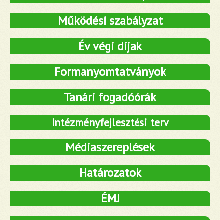
Működési szabályzat
Év végi díjak
Formanyomtatványok
Tanári fogadóórák
Intézményfejlesztési terv
Médiaszereplések
Határozatok
ÉMJ