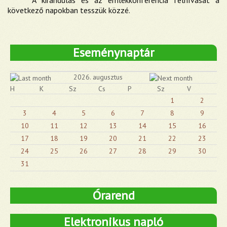
A kirándulás és az emlékkonferencia felhívását a
következő napokban tesszük közzé.
Eseménynaptár
2026. augusztus
H
K
Sz
Cs
P
Sz
V
1
2
3
4
5
6
7
8
9
10
11
12
13
14
15
16
17
18
19
20
21
22
23
24
25
26
27
28
29
30
31
Órarend
Elektronikus napló