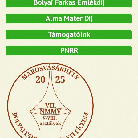
Bolyai Farkas Emlékdíj
Alma Mater Díj
Támogatóink
PNRR