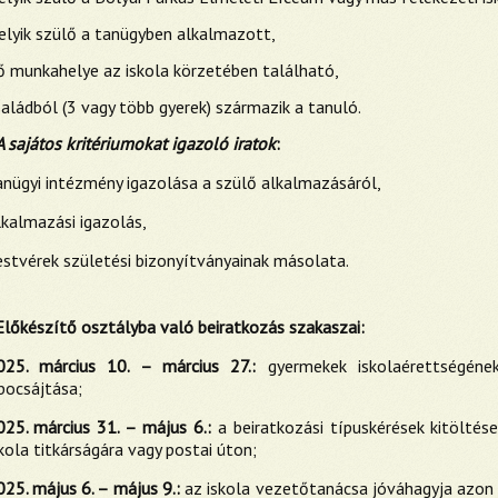
elyik szülő a tanügyben alkalmazott,
lő munkahelye az iskola körzetében található,
saládból (3 vagy több gyerek) származik a tanuló.
A sajátos kritériumokat igazoló iratok
:
anügyi intézmény igazolása a szülő alkalmazásáról,
lkalmazási igazolás,
estvérek születési bizonyítványainak másolata.
Előkészítő osztályba való beiratkozás szakaszai:
025. március 10. – március 27.:
gyermekek iskolaérettségéne
bocsájtása;
025. március 31. – május 6.:
a beiratkozási típuskérések kitöltés
kola titkárságára vagy postai úton;
025. május 6. – május 9.:
az iskola vezetőtanácsa jóváhagyja azon d