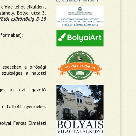
 címre lehet elküldeni,
árhely, Bolyai utca 3.
től csütörtökig 8-18
 formában):
 esetében a bírósági
 szükséges a halotti
éges az ezt igazoló
nem töltött gyermekek
olyai Farkas Elméleti