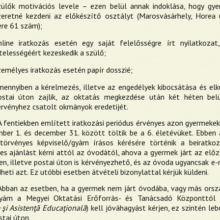
zülők motivációs levele – ezen belül annak indoklása, hogy gye
zeretné kezdeni az előkészítő osztályt (Marosvásárhely, Hore
ere 61 szám);
nline iratkozás esetén egy saját felelősségre írt nyilatkoza
telességéért kezeskedik a szülő;
zemélyes iratkozás esetén papír dosszié;
mennyiben a kérelmezés, illetve az engedélyek kibocsátása és el
ostai úton zajlik, az oktatás megkezdése után két héten belü
érvényhez csatolt okmányok eredetijét.
A fentiekben említett iratkozási periódus érvényes azon gyermekek 
ber 1. és december 31. között töltik be a 6. életévüket. Ebben 
 törvényes képviselő/gyám írásos kérésére történik a beiratko
es ajánlást kérni attól az óvodától, ahova a gyermek járt az előz
en, illetve postai úton is kérvényezhető, és az óvoda ugyancsak e-
dheti azt. Ez utóbbi esetben átvételi bizonylattal kérjük küldeni.
Abban az esetben, ha a gyermek nem járt óvodába, vagy más orszá
gyám a Megyei Oktatási Erőforrás- és Tanácsadó Központtól 
 şi Asistenţă Educaţională
) kell jóváhagyást kérjen, ez szintén l
stai úton.