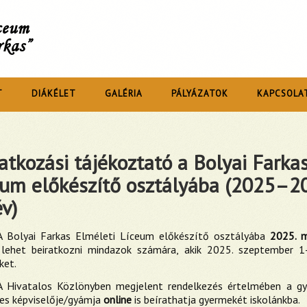
íceum
rkas”
T
DIÁKÉLET
GALÉRIA
PÁLYÁZATOK
KAPCSOLA
atkozási tájékoztató a Bolyai Farka
eum előkészítő osztályába (2025–2
v)
A Bolyai Farkas Elméleti Líceum előkészítő osztályába
2025. m
lehet beiratkozni mindazok számára, akik 2025. szeptember 1-
ket.
A Hivatalos Közlönyben megjelent rendelkezés értelmében a gye
es képviselője/gyámja
online
is beírathatja gyermekét iskolánkba.