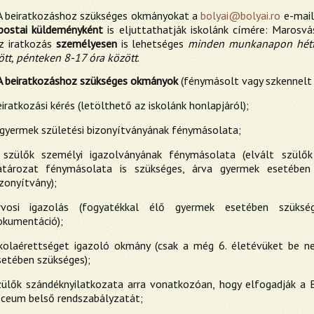
A beiratkozáshoz szükséges okmányokat a
bolyai@bolyai.ro
e-mail
postai küldeményként
is eljuttathatják iskolánk címére: Marosvás
z iratkozás
személyesen
is lehetséges
minden munkanapon hétfő
ött, pénteken 8-17 óra között
.
A beiratkozáshoz szükséges okmányok
(fénymásolt vagy szkennelt
iratkozási kérés (letölthető az iskolánk honlapjáról);
 gyermek születési bizonyítványának fénymásolata;
 szülők személyi igazolványának fénymásolata (elvált szülők
atározat fénymásolata is szükséges, árva gyermek esetében
zonyítvány);
rvosi igazolás (fogyatékkal élő gyermek esetében szüks
okumentáció);
skolaérettséget igazoló okmány (csak a még 6. életévüket be 
setében szükséges);
zülők szándéknyilatkozata arra vonatkozóan, hogy elfogadják a B
íceum belső rendszabályzatát;