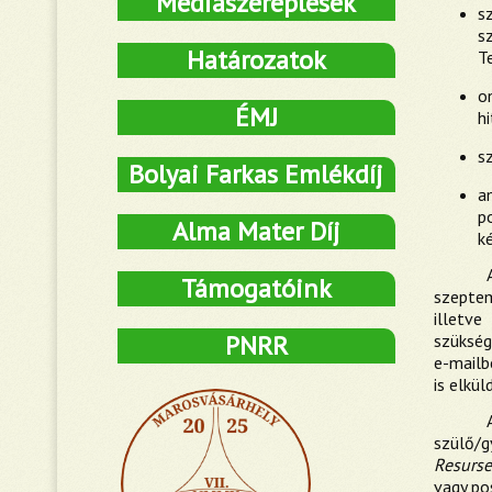
Médiaszereplések
s
s
Határozatok
T
o
ÉMJ
hi
s
Bolyai Farkas Emlékdíj
a
p
Alma Mater Díj
k
Támogatóink
szeptem
illetve
PNRR
szükség
e-mailb
is elkül
szülő/
Resurse
vagy po