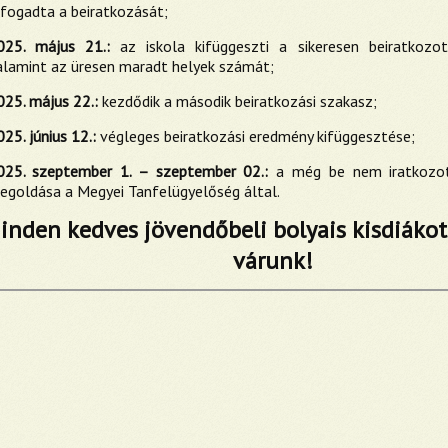
lfogadta a beiratkozását;
025. május 21.:
az iskola kifüggeszti a sikeresen beiratkozot
alamint az üresen maradt helyek számát;
025. május 22.:
kezdődik a második beiratkozási szakasz;
25. június 12.:
végleges beiratkozási eredmény kifüggesztése;
025. szeptember 1. – szeptember 02.:
a még be nem iratkozot
egoldása a Megyei Tanfelügyelőség által.
inden kedves jövendőbeli bolyais kisdiákot 
várunk!