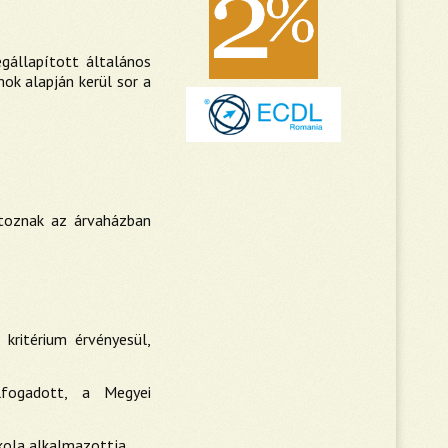
gállapított általános
ok alapján kerül sor a
rtoznak az árvaházban
 kritérium érvényesül,
lfogadott, a Megyei
kola alkalmazottja,