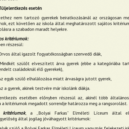
Túljelentkezés esetén
zethez nem tartozó gyerekek beiratkozásánál az országosan me
umok, ezt követően az iskola által meghatározott sajátos kritérium
olásra a szabadon maradt helyekre.
os kritériumok:
ben részesül:
 Orvos által igazolt fogyatékosságban szenvedő diák,
 Mindkét szülőt elveszített árva gyerek (ebbe a kategóriába ta
endelt családoknál élő gyerekek),
Az egyik szülő elhalálozása miatt árvaságra jutott gyerek,
Az a gyerek, akinek testvére már iskolánk diákja.
lentkezés esetében előnyben részesül az, akinél több általános
 a kritériumok megadott sorrendje határozza meg a rangsorolást.
 kritériumok
, a „Bolyai Farkas” Elméleti Líceum által e
gyelőség által jogilag jóváhagyott kritériumok:
elyik szülő a Bolyai Farkas Elméleti Líceum vagy más felekezeti is