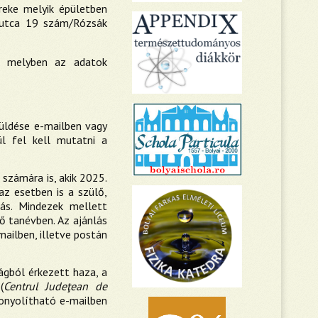
reke melyik épületben
a utca 19 szám/Rózsák
t, melyben az adatok
küldése e-mailben vagy
l fel kell mutatni a
számára is, akik 2025.
az esetben is a szülő,
zás. Mindezek mellett
ő tanévben. Az ajánlás
mailben, illetve postán
gból érkezett haza, a
(
Centrul Judeţean de
ebonyolítható e-mailben