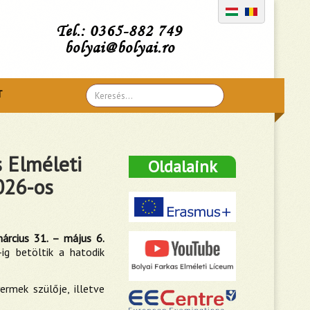
Tel.: 0365-882 749
bolyai@bolyai.ro
Search
T
...
s Elméleti
Oldalaink
026-os
árcius 31. – május 6.
ig betöltik a hatodik
rmek szülője, illetve