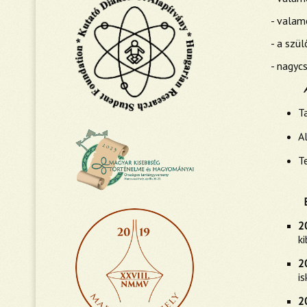
- valam
- a szü
- nagyc
T
A
T
2
ki
2
is
2