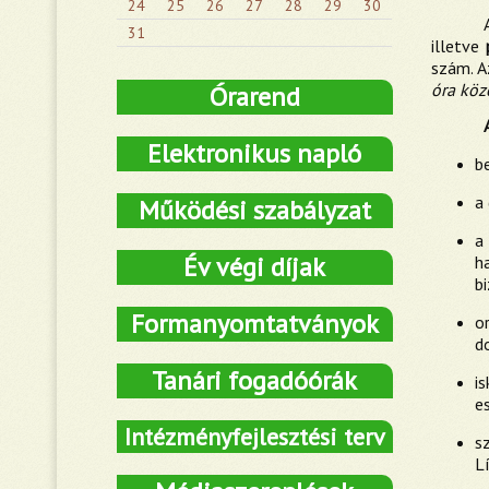
24
25
26
27
28
29
30
31
illetve
szám. A
óra köz
Órarend
Elektronikus napló
be
a
Működési szabályzat
a
Év végi díjak
h
bi
Formanyomtatványok
o
d
Tanári fogadóórák
i
e
Intézményfejlesztési terv
s
L