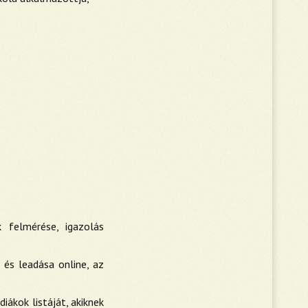
k felmérése, igazolás
e és leadása online, az
iákok listáját, akiknek