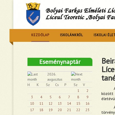
Bolyai Farkas Elméleti L
Liceul Teoretic „Bolyai Fa
KEZDŐLAP
ISKOLÁNKRÓL
ISKOLAI ÉLE
Beir
Eseménynaptár
Líc
2026.
tané
augusztus
H
K
Sz
Cs
P
Sz
V
1
2
között 
3
4
5
6
7
8
9
életévü
10
11
12
13
14
15
16
17
18
19
20
21
22
23
törvény