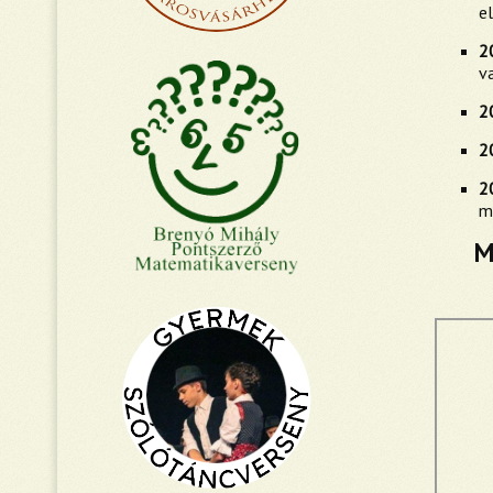
e
2
v
2
20
2
m
M