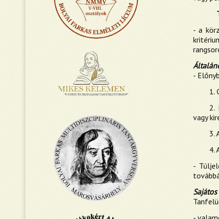
- a kör
kritéri
rangsor
Általán
- Előny
1.
2.
vagy kir
3. 
4. 
- Túlje
továbbá
Sajátos
Tanfelü
- valam