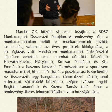
Március 7-9. között sikeresen lezajlott a BDSZ
Munkacsoport Összerázó Parajdon. A rendezvény célja a
munkacsoportokon belüli és munkacsoportok közötti
ismerkedés, valamint az éves projektek kidolgozása, a
stratégiázás volt. Mindhárom munkacsoport érdekfeszítő
képzésen vehetett részt szombat délelőtt! Köszönjük
Horváth-Kovács Mátyásnak, Kolcsár Pannának és Kiss
Emmának a hasznos képzést! Természetesen a sport sem
maradhatott el, hiszen a focira és a puszicsatára is sor került!
Az összerázót egy hangulatos tábortűzzel zártuk, ahol
pillecukrot sütöttünk! Köszönjük szépen Ivácson Ingrid-
Brigitta tanárnőnek és Kozma Tamás tanár úrnak a
rendezvény sikeres lebonyolításához való hozzájárulást.