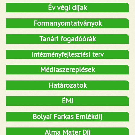
Év végi díjak
Formanyomtatványok
Tanári fogadóórák
Intézményfejlesztési terv
Médiaszereplések
Határozatok
ÉMJ
Bolyai Farkas Emlékdíj
Alma Mater Díj