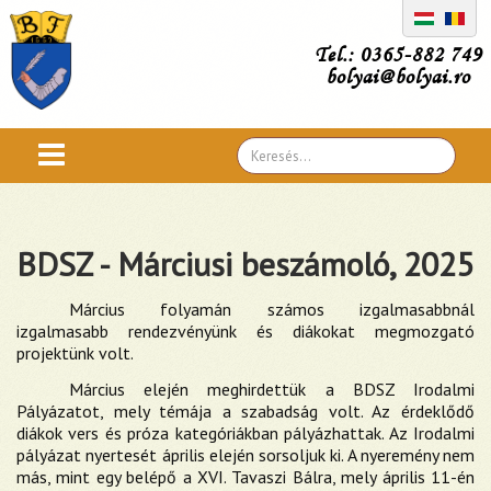
Tel.: 0365-882 749
bolyai@bolyai.ro
Search
...
BDSZ - Márciusi beszámoló, 2025
Március folyamán számos izgalmasabbnál
izgalmasabb rendezvényünk és diákokat megmozgató
projektünk volt.
Március elején meghirdettük a BDSZ Irodalmi
Pályázatot, mely témája a szabadság volt. Az érdeklődő
diákok vers és próza kategóriákban pályázhattak. Az Irodalmi
pályázat nyertesét április elején sorsoljuk ki. A nyeremény nem
más, mint egy belépő a XVI. Tavaszi Bálra, mely április 11-én