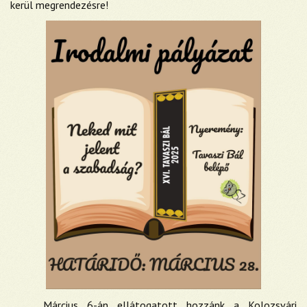
kerül megrendezésre!
Március 6-án ellátogatott hozzánk a Kolozsvári