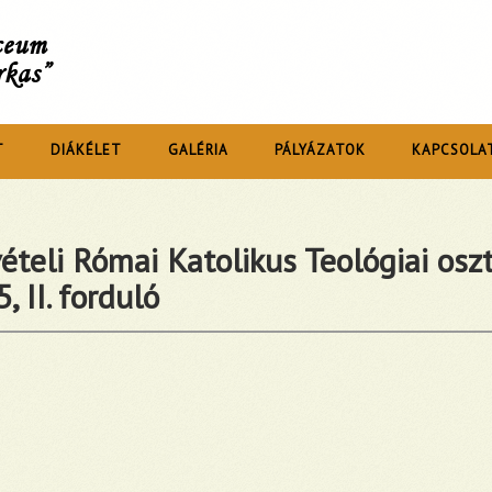
íceum
rkas”
T
DIÁKÉLET
GALÉRIA
PÁLYÁZATOK
KAPCSOLA
ételi Római Katolikus Teológiai osz
, II. forduló