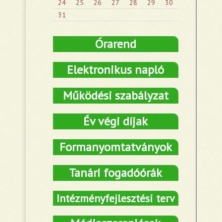
24
25
26
27
28
29
30
31
Órarend
Elektronikus napló
Működési szabályzat
Év végi díjak
Formanyomtatványok
Tanári fogadóórák
Intézményfejlesztési terv