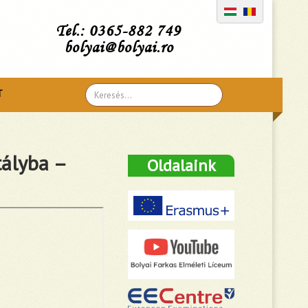
Tel.: 0365-882 749
bolyai@bolyai.ro
Search
T
...
tályba –
Oldalaink