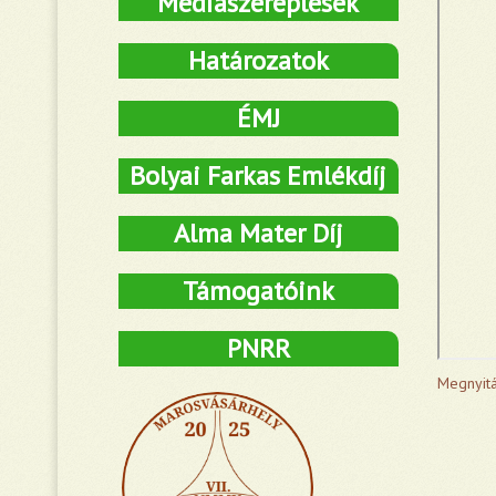
Médiaszereplések
Határozatok
ÉMJ
Bolyai Farkas Emlékdíj
Alma Mater Díj
Támogatóink
PNRR
Megnyitá