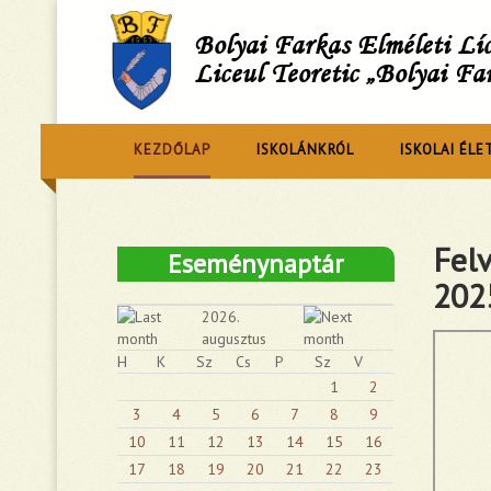
Bolyai Farkas Elméleti L
Liceul Teoretic „Bolyai Fa
KEZDŐLAP
ISKOLÁNKRÓL
ISKOLAI ÉLE
Felv
Eseménynaptár
2025
2026.
augusztus
H
K
Sz
Cs
P
Sz
V
1
2
3
4
5
6
7
8
9
10
11
12
13
14
15
16
17
18
19
20
21
22
23