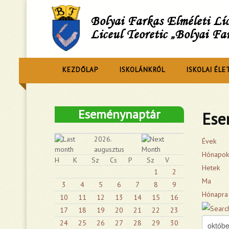
Bolyai Farkas Elméleti L
Liceul Teoretic „Bolyai Fa
KEZDŐLAP
ISKOLÁNKRÓL
ISKOLAI ÉLE
Eseménynaptár
Ese
2026.
Évek
augusztus
Hónapok
H
K
Sz
Cs
P
Sz
V
Hetek
1
2
Ma
3
4
5
6
7
8
9
Hónapra
10
11
12
13
14
15
16
17
18
19
20
21
22
23
24
25
26
27
28
29
30