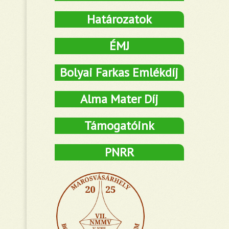
Határozatok
ÉMJ
Bolyai Farkas Emlékdíj
Alma Mater Díj
Támogatóink
PNRR