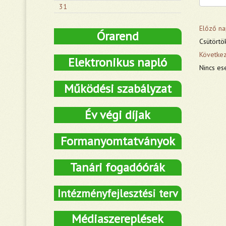
31
Előző na
Órarend
Csütörtö
Követke
Elektronikus napló
Nincs es
Működési szabályzat
Év végi díjak
Formanyomtatványok
Tanári fogadóórák
Intézményfejlesztési terv
Médiaszereplések