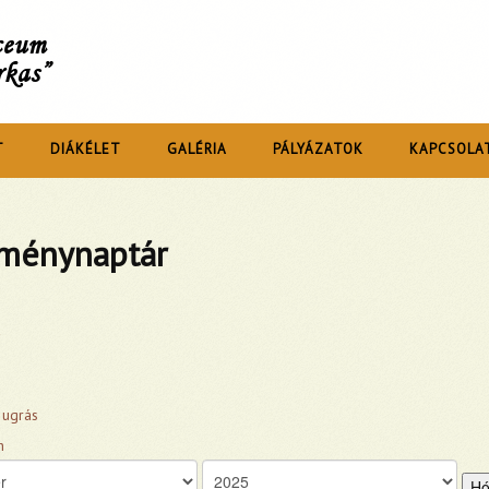
íceum
rkas”
T
DIÁKÉLET
GALÉRIA
PÁLYÁZATOK
KAPCSOLA
ménynaptár
 ugrás
Hó