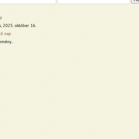
p
k, 2025. október 16.
ző nap
emény..