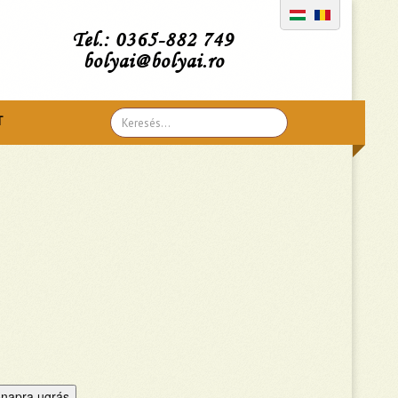
Tel.: 0365-882 749
bolyai@bolyai.ro
Search
T
...
napra ugrás